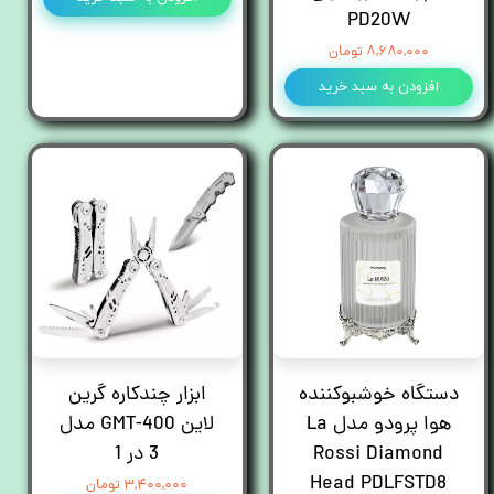
PD20W
۸,۶۸۰,۰۰۰ تومان
افزودن به سبد خرید
دستگاه خوشبوکننده
ابزار چندکاره گرین
هوا پرودو مدل La
لاین GMT-400 مدل
Rossi Diamond
3 در 1
Head PDLFSTD8
۳,۴۰۰,۰۰۰ تومان