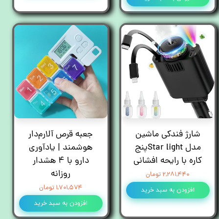
شارژ فندکی ماشین
جعبه قرص آلارم‌دار
مدل Star lightپنج
هوشمند | یادآوری
کاره با رایحه افشانی
دارو با ۴ هشدار
روزانه
۲,۲۸۱,۴۴۰ تومان
۱,۷۰۱,۵۷۴ تومان
افزودن به سبد خرید
افزودن به سبد خرید