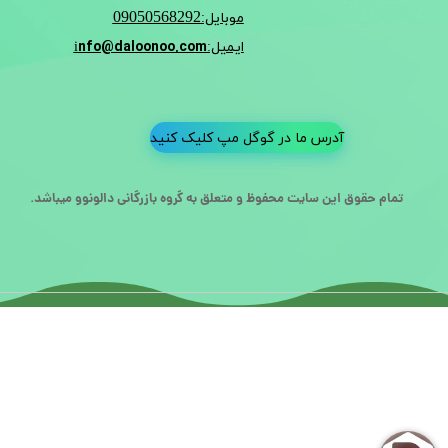
09050568292
موبایل:
nfo@daloonoo.com
ایمیل:i
آدرس ما در گوگل مپ کلیک کنید
تمام حقوق این سایت محفوظ و متعلق به گروه بازرگانی دالونوو میباشد.