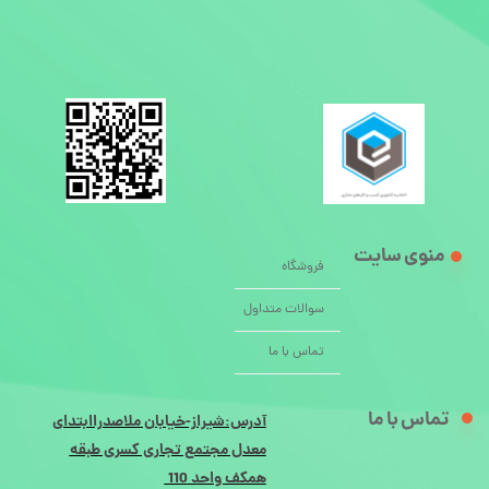
منوی سایت
فروشگاه
سوالات متداول
تماس با ما
تماس با ما
آدرس:شیراز-خیابان ملاصدراابتدای
معدل مجتمع تجاری کسری طبقه
همکف واحد 110