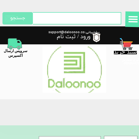
حساب کاربری من
جستجو
تغییر گذر واژه
پشتیبانی:support@daloonoo.co
ورود
/
ثبت نام
m
سفارشات
سبد خرید
​سرویس ارسال
خروج از حساب کاربری
اکسپرس
گیری سفارش