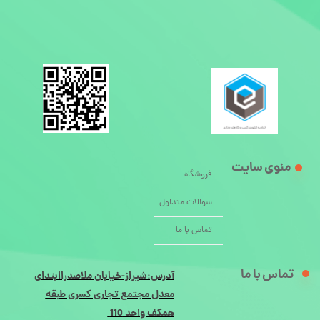
منوی سایت
فروشگاه
سوالات متداول
تماس با ما
تماس با ما
آدرس:شیراز-خیابان ملاصدراابتدای
معدل مجتمع تجاری کسری طبقه
همکف واحد 110