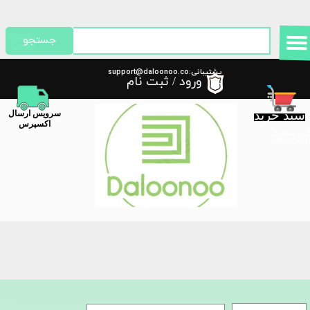
حساب کاربری من
جستجو
تغییر گذر واژه
پشتیبانی:support@daloonoo.co
ورود
/
ثبت نام
m
سفارشات
سبد خرید
​سرویس ارسال
خروج از حساب کاربری
اکسپرس
گیری سفارش