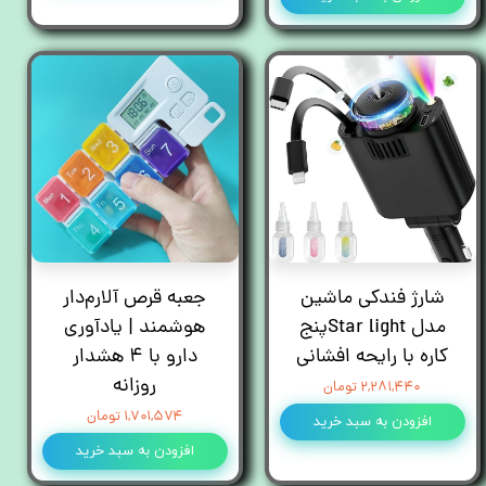
شارژ فندکی ماشین
جعبه قرص آلارم‌دار
مدل Star lightپنج
هوشمند | یادآوری
کاره با رایحه افشانی
دارو با ۴ هشدار
روزانه
۲,۲۸۱,۴۴۰ تومان
۱,۷۰۱,۵۷۴ تومان
افزودن به سبد خرید
افزودن به سبد خرید