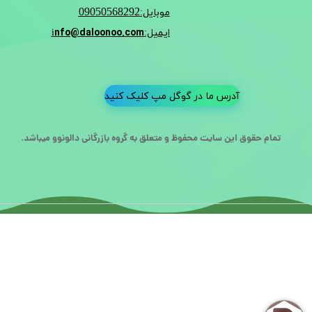
09050568292
موبایل:
nfo@daloonoo.com
ایمیل:i
آدرس ما در گوگل مپ کلیک کنید
تمام حقوق این سایت محفوظ و متعلق به گروه بازرگانی دالونوو میباشد.