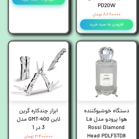
PD20W
۸,۶۸۰,۰۰۰ تومان
افزودن به سبد خرید
دستگاه خوشبوکننده
ابزار چندکاره گرین
هوا پرودو مدل La
لاین GMT-400 مدل
Rossi Diamond
3 در 1
Head PDLFSTD8
۳,۴۰۰,۰۰۰ تومان