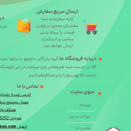
ارسال سریع سفارش
درگ
کلیه سفارشات شما
مشتریان محترم در اولین
خرید
فرصت با بسته بندی
مناسب و استاندارد
ارسال خواهد شد.
درباره
فروشگاه ما
گروه بازرگانی دالونوو با سالها تجرب
:
کالا در خدمت شما هم وطنان عزیز میباشد.در این فروشگاه 
اینست که بهترینها را برای شما فراهم کنیم.
تماس با ما
منوی سایت
آدرس:شیراز-خیابان
معدل مجتمع تجار
فروشگاه
همکف واحد 
سوالات متداول
8292
موبایل:
noo.com
ایمیل:i
تماس با ما