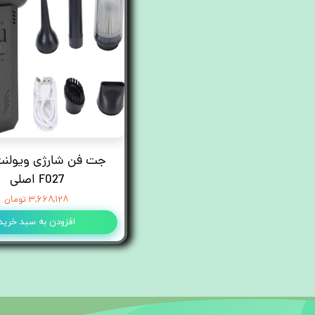
جت فن شارژی ویولن
F027 اصلی
۳,۶۶۸,۱۲۸ تومان
افزودن به سبد خرید