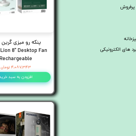
پرفروش
زخانه
پنکه رو میزی گرین 
د های الکترونیکی
Lion 8" Desktop Fan
Rechargeable
۴,۰۸۷,۳۴۳ تومان
افزودن به سبد خرید