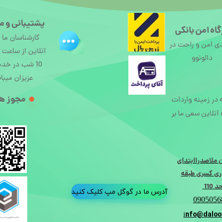
پشتیبانی و م
اه امن بانکی
کارشناسان ما
ی امن و راحت در
دالونوو
10 شب در خد
عزیزان میبا
مجوز ها
ه در زمینه واردات
آنلاین سعی ما بر
 ملاصدراابتدای
ی کسری طبقه
110
آدرس ما در گوگل مپ کلیک کنید
0905056
nfo@daloo