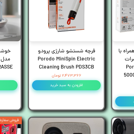
رودو همراه با
فرچه شستشو شارژی پرودو
خوشبو
رات
Porodo MiniSpin Electric
Po
Cleaning Brush PDS3CB
GRASSE حجم 120 می
500
۲,۴۷۳,۳۶۶ تومان
افزودن به سبد خرید
فروش سفارش