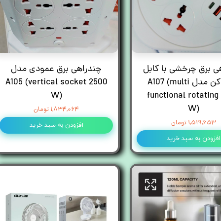
ی برق چرخشی با کابل
چندراهی برق عمودی مدل
جمع کن مدل A107 (multi
A105 (vertical socket 2500
W)
functional rotating
W)
۱,۸۳۴,۰۶۴ تومان
۱,۵۱۹,۶۵۳ تومان
افزودن به سبد خرید
افزودن به سبد خرید