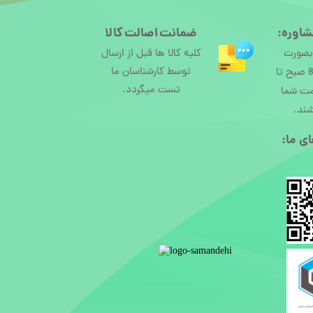
شاوره:
ضمانت اصالت کالا
 بصورت
کلیه کالا ها قبل از ارسال
توسط کارشناسان ما
آنلاین از ساعت 8 صبح تا
تست میگردد.
مت شما
شند.
ی ما:​