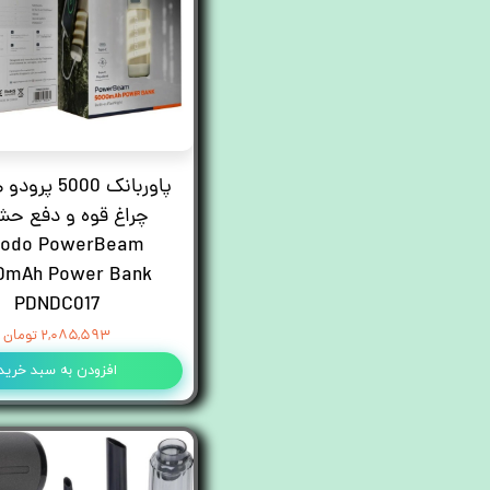
پاوربانک 5000 پ
چراغ قوه و دفع حش
rodo PowerBeam
0mAh Power Bank
PDNDC017
۲,۰۸۵,۵۹۳ تومان
افزودن به سبد خرید