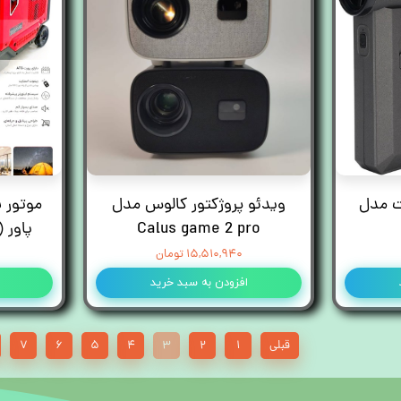
ت مدل
ویدئو پروژکتور کالوس مدل
موتور 
Calus game 2 pro
پاور 11KVA (Easy power)
۱۵,۵۱۰,۹۴۰ تومان
افزودن به سبد خرید
قبلی
۱
۲
۳
۴
۵
۶
۷