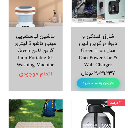
شارژر فندکی و
ماشین لباسشویی
دیواری گرین لاین
مینی تاشو 6 لیتری
مدل Green Lion
گرین لاین Green
Lion Portable 6L
Duo Power Car &
Washing Machine
Wall Charger
۲,۰۲۹,۲۳۷ تومان
اتمام موجودی
افزودن به سبد خرید
۱۲ درصد