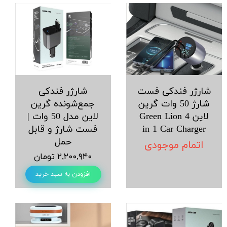
شارژر فندکی فست
شارژر فندکی
شارژ 50 وات گرین
جمع‌شونده گرین
لاین Green Lion 4
لاین مدل 50 وات |
in 1 Car Charger
فست شارژ و قابل
حمل
اتمام موجودی
۲,۲۰۰,۹۴۰ تومان
افزودن به سبد خرید