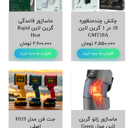
چکش چند‌منظوره
ماساژور قاعدگی
18 در 1 گرین لاین
گرین لاین Rapid
Heat
GMT18A
۲,۵۵۰,۰۰۰ تومان
۲,۹۰۰,۰۰۰ تومان
افزودن به سبد خرید
افزودن به سبد خرید
ماساژور زانو گرین
جت فن مدل F019
لاین مدل Green
اصلی