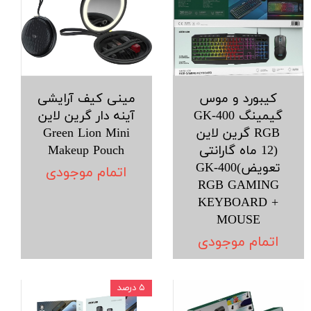
کیبورد و موس
مینی کیف آرایشی
گیمینگ GK-400
آینه دار گرین لاین
RGB گرین لاین
Green Lion Mini
(12 ماه گارانتی
Makeup Pouch
تعویض)GK-400
اتمام موجودی
RGB GAMING
KEYBOARD +
MOUSE
اتمام موجودی
۵ درصد