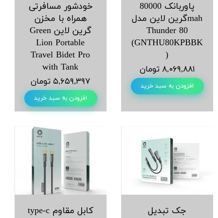
پاوربانک 80000
خودشور مسافرتی
mahگرین لاین مدل
همراه با مخزن
Thunder 80
گرین لاین Green
Lion Portable
(GNTHU80KPBBK
Travel Bidet Pro
)
with Tank
۸,۰۶۹,۸۸۱ تومان
۵,۶۵۹,۳۹۷ تومان
افزودن به سبد خرید
افزودن به سبد خرید
جک تبدیل
کابل مقاوم type-c