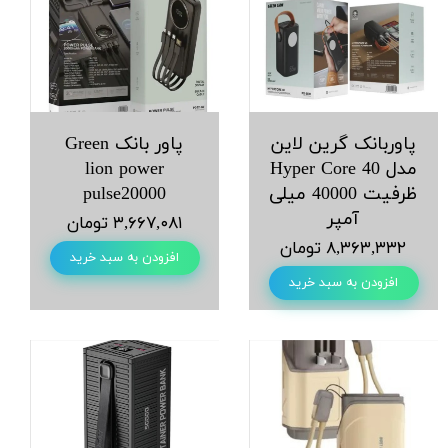
پاوربانک گرین‌ لاین
پاور بانک Green
مدل Hyper Core 40
lion power
ظرفیت 40000 میلی‌
pulse20000
آمپر
۳,۶۶۷,۰۸۱ تومان
۸,۳۶۳,۳۳۲ تومان
افزودن به سبد خرید
افزودن به سبد خرید