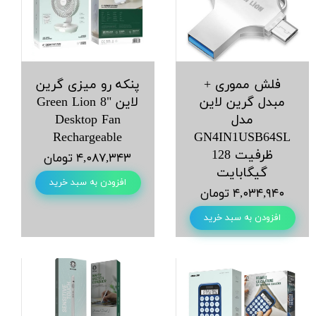
فلش مموری +
پنکه رو میزی گرین
مبدل گرین لاین
لاین Green Lion 8"
مدل
Desktop Fan
Rechargeable
GN4IN1USB64SL
ظرفیت 128
۴,۰۸۷,۳۴۳ تومان
گیگابایت
افزودن به سبد خرید
۴,۰۳۴,۹۴۰ تومان
افزودن به سبد خرید