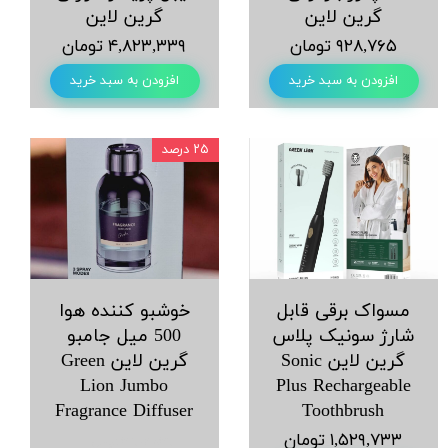
گرین لاین
گرین لاین
۹۲۸,۷۶۵ تومان
۴,۸۲۳,۳۳۹ تومان
افزودن به سبد خرید
افزودن به سبد خرید
۲۵ درصد
مسواک برقی قابل
خوشبو کننده هوا
شارژ سونیک پلاس
500 میل جامبو
گرین لاین Sonic
گرین لاین Green
Lion Jumbo
Plus Rechargeable
Fragrance Diffuser
Toothbrush
۱,۵۲۹,۷۳۳ تومان
۳,۹۸۲,۵۳۹ تومان