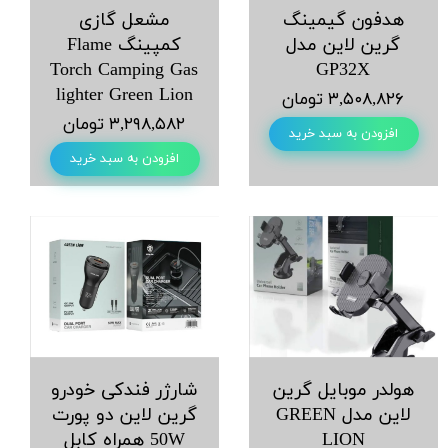
هدفون گیمینگ
مشعل گازی
گرین لاین مدل
کمپینگ Flame
Torch Camping Gas
GP32X
lighter Green Lion
۳,۵۰۸,۸۲۶ تومان
۳,۲۹۸,۵۸۲ تومان
افزودن به سبد خرید
افزودن به سبد خرید
هولدر موبایل گرین
شارژر فندکی خودرو
لاین مدل GREEN
گرین لاین دو پورت
LION
50W همراه کابل