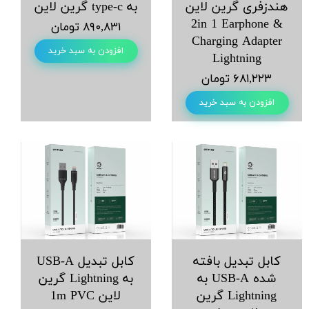
هندزفری گرین لاین
به type-c گرین لاین
2in 1 Earphone &
۸۹۰,۸۳۱ تومان
Charging Adapter
افزودن به سبد خرید
Lightning
۶۸۱,۲۲۳ تومان
افزودن به سبد خرید
کابل تبدیل باﻓﺘﻪ
کابل تبدیل USB-A
ﺷﺪە USB-A به
به Lightning گرین
Lightning گرین
لاین 1m PVC