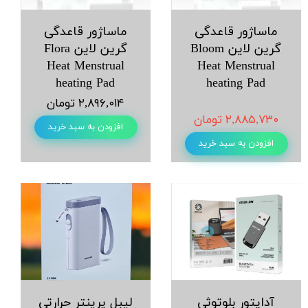
ﻣﺎﺳﺎژور ﻗﺎﻋﺪگی
ﻣﺎﺳﺎژور ﻗﺎعدگی
ﮔﺮﯾﻦ ﻻﯾﻦ Bloom
ﮔﺮﯾﻦ ﻻﯾﻦ Flora
Heat Menstrual
Heat Menstrual
heating Pad
heating Pad
۲,۸۹۶,۰۱۴ تومان
۳,۰۳۷,۶۱۱ تومان
۲,۸۸۵,۷۳۰ تومان
افزودن به سبد خرید
افزودن به سبد خرید
آداپتور بلوتوثی
لیبل پرینتر حرارتی