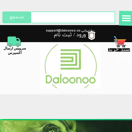
حساب کاربری من
جستجو
تغییر گذر واژه
پشتیبانی:support@daloonoo.co
ورود
/
ثبت نام
m
سفارشات
سبد خرید
​سرویس ارسال
خروج از حساب کاربری
اکسپرس
گیری سفارش