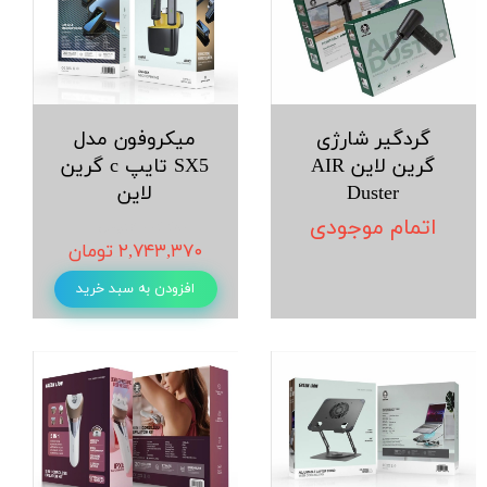
گردگیر شارژی
میکروفون مدل
گرین لاین AIR
SX5 تایپ c گرین
Duster
لاین
اتمام موجودی
۲,۸۸۷,۷۵۸ تومان
۲,۷۴۳,۳۷۰ تومان
افزودن به سبد خرید