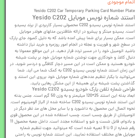
اتمام موجودی
Yesido C202 Car Temporary Parking Card Number Plate
استند شماره نویس موبایل Yesido C202
استند شماره نویس یسیدو C202 محصولی بسیار کاربردی از برند یسیدو
است. یسیدو مبتکر و پیشرو در ارائه خلاقترین مدلهای هولدر موبایل
است. ممکن بسیار برای شما پیش آمده باشد که به دلیل کمبود جای پارک
در سطح شهر و فوریت و عجله در انجام امور روزمره و خرید نیاز داشته
باشید اتومبیل خود را در مسیر تردد قرار دهید. در این مواقع معمولا به
دنبال کاغذ و خودکاری جهت نوشتن شماره موبایل خود بر پشت شیشه
خودرو هستید و ممکن است در این مسیر دچار کلافگی و دردسر شوید. در
این زمان استند شماره نویس یسیدو C202 به کمک شما می آید. شما
می‌توانید با یکبار تنظیم عددهای شماره موبایل خود برروی این استند و
گذاشتن پشت شیشه برای همیشه از این مشکل رهایی یابید.
طراحی شماره تلفن پارک خودرو یسیدو Yesido C202
ابعاد بدنه این استند 25*120 میلیمتر و به وزن 50 گرم است. جنس بدنه
این استند شماره نویس یسیدو C202 ساخته شده از آلیاژ آلومینیوم است.
نحوه اتصال این محصول به داشبورد و یا سایر محل های مد نظر دیگر در
اتومبیلتان از طریق چسب است. چسب استفاده شده در این محصول قوی
و بادوام، قابل شست و شو و استفاده مجدد است. داخل جعبه محصول 11
رقم شماره از 0 تا 9 تعبیه شده است که میتوانید جهت تنظیم شماره
موبایل های مختلف استفاده نمایید. این استند شماره نویس به راحتی