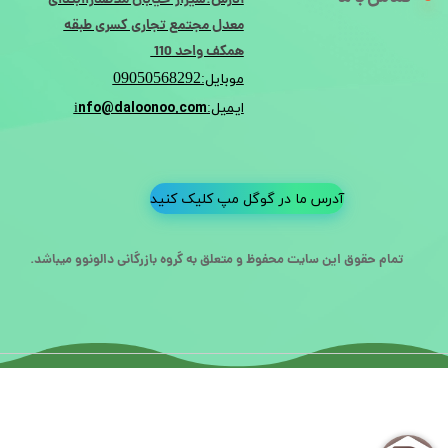
آدرس:شیراز-خیابان ملاصدراابتدای
معدل مجتمع تجاری کسری طبقه
همکف واحد 110
09050568292
موبایل:
nfo@daloonoo.com
ایمیل:i
آدرس ما در گوگل مپ کلیک کنید
تمام حقوق این سایت محفوظ و متعلق به گروه بازرگانی دالونوو میباشد.