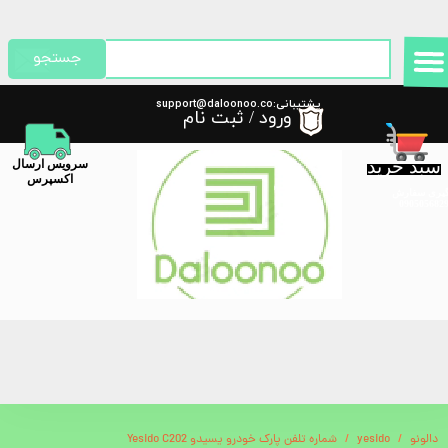
حساب کاربری من
جستجو
تغییر گذر واژه
پشتیبانی:support@daloonoo.co
ورود
/
ثبت نام
m
سفارشات
سبد خرید
​سرویس ارسال
خروج از حساب کاربری
اکسپرس
گیری سفارش
دالونو
yesido
شماره تلفن پارک خودرو یسیدو Yesido C202