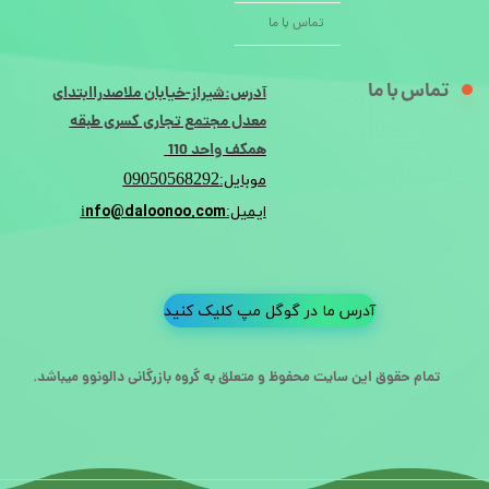
تماس با ما
تماس با ما
آدرس:شیراز-خیابان ملاصدراابتدای
معدل مجتمع تجاری کسری طبقه
همکف واحد 110
09050568292
موبایل:
nfo@daloonoo.com
ایمیل:i
آدرس ما در گوگل مپ کلیک کنید
تمام حقوق این سایت محفوظ و متعلق به گروه بازرگانی دالونوو میباشد.