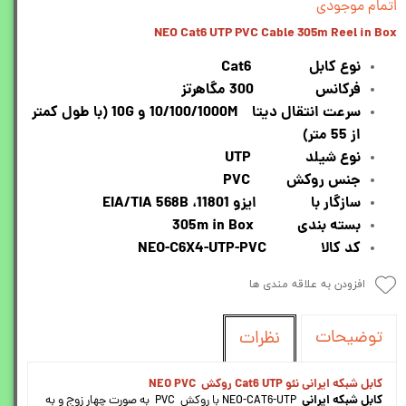
اتمام موجودی
NEO Cat6 UTP PVC Cable 305m Reel in Box
نوع کابل Cat6
فرکانس 300 مگاهرتز
سرعت انتقال دیتا 10/100/1000M و 10G (با طول کمتر
از 55 متر)
نوع شیلد UTP
جنس روکش PVC
سازگار با ایزو 11801، EIA/TIA 568B
بسته بندی 305m in Box
کد کالا NEO-C6X4-UTP-PVC
افزودن به علاقه مندی ها
توضیحات
نظرات
کابل شبکه ایرانی نئو Cat6 UTP روکش NEO PVC
کابل شبکه ایرانی
NEO-CAT6-UTP با روکش PVC به صورت چهار زوج و به