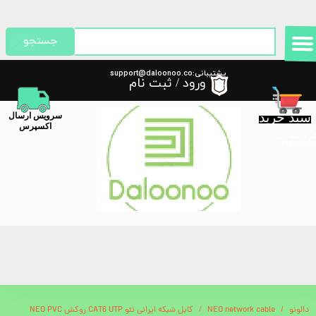
حساب کاربری من
جستجو
تغییر گذر واژه
پشتیبانی:support@daloonoo.co
ورود
/
ثبت نام
m
سفارشات
سبد خرید
​سرویس ارسال
خروج از حساب کاربری
اکسپرس
گیری سفارش
دالونو
NEO network cable
کابل شبکه ایرانی نئو CAT6 UTP روکش NEO PVC