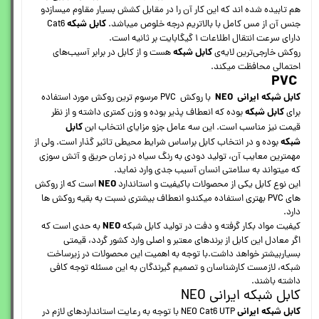
هم تابیده شده اند که این کار آن را در مقابل کشش بسیار مقاوم میسازدو
کابل شبکه
جنس آن از مس کامل با بالاتریم درجه خلوص میباشد.
Cat6
دارای سرعت انتقال اطلاعات ۱ گیگابایت بر ثانیه است.
کابل شبکه
روکش خارجی‌ترین لایه‌ی
هست و از کابل در برابر آسیب‌های
احتمالی محافظت میکند.
PVC
کابل شبکه ایرانی
NEO
با روکش PVC مرسوم ترین روکش مورد استفاده
کابل شبکه
برای
بوده که انعطاف پذیر بوده و وزن کمتری داشته و از نظر
کابل
قیمت نیز مناسب است. این سه عامل جزو مزایای انتخاب ابن
شبکه
بوده و در انتخاب کابل براساس شرایط محیطی تاثیر گذار است. ولی از
مهمترین معایب آن، تولید دودی به رنگ سیاه در زمان حریق و آتش سوزی
که میتواند به سلامتی انسان آسیب جدی وارد نماید.
NEO
این نوع کابل یکی از محصولات باکیفیت و استاندارد
است که از روکش
های PVC بهتری استفاده میکندو انعطاف بیشتری نسبت به بقیه روکش ها
دارد.
NEO
کیفیت مواد بکار گرفته و دفت در تولید کابل شبکه
به حدی است که
اگر معادل این کابل از برندهای معتبر و اصلی وارد کشور گردد، قیمتی
بسیاربیشتر خواهد داشت.با توجه به اهمیت این محصولات در زیرساخت
شبکه، لازمست کارشناسان و تصمیم گیرندگان به این مسئله توجه کافی
داشته باشند.
کابل شبکه ایرانی NEO
کابل شبکه ایرانی
NEO Cat6 UTP با توجه به رعایت استانداردهای لازم در