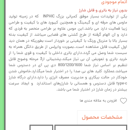
اتمام موجودی
بدون نیاز به باتری و قابل شارژ
یکی از تولیدات بسیار موفق کمپانی بزرگ INPHIC که در زمینه تولید
ماوس های حرفه ای و گیمینگ و همچنین کیبورد های با کیفیت و طراحی
زیبا فعالیت دارد می باشد.این موس علاوه بر طراحی منحصر به فردی که
دارد و آن الهام گرفته از طرح کشتی های فضایی میباشد از کیفیت بدنه
بسیار بالا با متریال ورنگ با کیفیتی بر خوردار است بطوریکه در همان دید
اول کیفیت قابل مشاهده است..بصورت وایرلس از طریق دانگل همراه به
سیست شما وصل می گردد.دارای باتری داخلی با کیفیت و قوی شما را از
خرید باتری و تعویض آن بی نیاز میکند.پشتیبانی از3 مرحله وضوح قابل
تنظیم بر اساس نیاز شما 800/1200/1600 دی پی آی در دسترس شما
میباشد.عملکرد کلید های بی صدا را در اختیار شما میگذارد.خاموش شدن
خودکار در حالت بیکاری و مدیریت مصرف انرژی را دارد.دارای درگاه شارژ
type-c قابل دسترس و همسانی با شارژرهای استاندارد و ایجاد سرعت
بیشتر در زمان شارژ در اختیار شما می باشد.
افزودن به علاقه مندی ها
مشخصات محصول