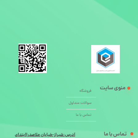
منوی سایت
فروشگاه
سوالات متداول
تماس با ما
تماس با ما
آدرس:شیراز-خیابان ملاصدراابتدای