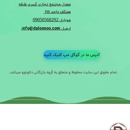
معدل مجتمع تجاری کسری طبقه
همکف واحد 110
09050568292
موبایل:
nfo@daloonoo.com
ایمیل:i
آدرس ما در گوگل مپ کلیک کنید
تمام حقوق این سایت محفوظ و متعلق به گروه بازرگانی دالونوو میباشد.