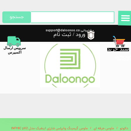
حساب کاربری من
جستجو
تغییر گذر واژه
پشتیبانی:support@daloonoo.co
ورود
/
ثبت نام
m
سفارشات
سبد خرید
​سرویس ارسال
خروج از حساب کاربری
اکسپرس
گیری سفارش
دالونو
ماوس حرفه ای
ماوس گیمینگ وایرلس شارژی اینفیک مدل INPHIC pX2