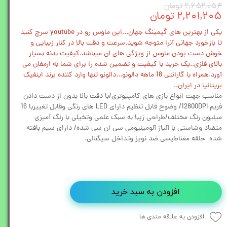
۲,۶۵۲,۰۵۴ تومان
۲,۲۰۱,۲۰۵ تومان
یکی از بهترین های گیمینگ جهان...این ماوس رو در youtube سرچ کنید
تا بازخورد جهانی آنرا متوجه شوید.سرعت و دقت بالا در کنار زیبایی و
خوش دست بودن ماوس از ویژگی های آن میباشد.کیفیت بدنه بسیار
بالای فلزی..یک خرید با کیفیت و تضمین شده را برای شما به ارمغان می
آورد.همراه با گارانتی 18 ماهه دالونو...دالونو تنها وارد کننده برند اینفیک
بریتانیا در ایران..
مناسب جهت انواع بازی های کامپیوتری/با دقت بالا بدون از دست دادن
فریم 12800DPI/ وضوح قابل تنظیم دارای LED های رنگی وقابل تغییربا 16
میلیون رنگ مختلف/طراحی زیبا به سبک علمی وتخیلی با رنگ آمیزی
متضاد وشاستی با آلیاژ آلومینیومی سی ان سی شده/ دارای سیم بافته
شده حلقه مغناطیسی ضد نویز وتداخل سیگنالی.
افزودن به سبد خرید
افزودن به علاقه مندی ها