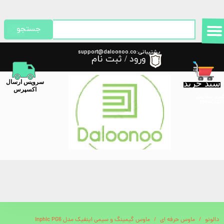
حساب کاربری من
جستجو
تغییر گذر واژه
پشتیبانی:support@daloonoo.co
ورود
/
ثبت نام
m
سفارشات
سبد خرید
​سرویس ارسال
خروج از حساب کاربری
اکسپرس
گیری سفارش
دالونو
ماوس حرفه ای
ماوس گیمینگ و سیمی اینفیک مدل inphic PG6