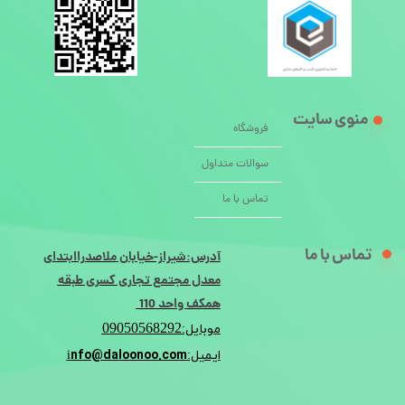
منوی سایت
فروشگاه
سوالات متداول
تماس با ما
تماس با ما
آدرس:شیراز-خیابان ملاصدراابتدای
معدل مجتمع تجاری کسری طبقه
همکف واحد 110
09050568292
موبایل:
nfo@daloonoo.com
ایمیل:i