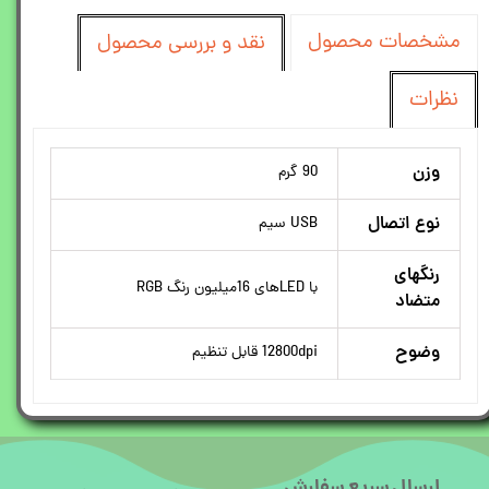
مشخصات محصول
نقد و بررسی محصول
نظرات
وزن
90 گرم
نوع اتصال
USB سیم
رنگهای
با LEDهای 16میلیون رنگ RGB
متضاد
وضوح
12800dpi قابل تنظیم
ارسال سریع سفارش