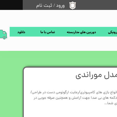
ورود
/
ثبت نام
حساب کاربری من
تغییر گذر واژه
رونیکی
دوربین های مداربسته
تماس با ما
دانلود
سفارشات
خروج از حساب کاربری
ل موراندی
واع بازی های کامپیوتری/رعایت ارگونومی دست در طراحی/
دکمه های بی صدا جهت آرامش و همچنین صرفه جویی در
 شما...