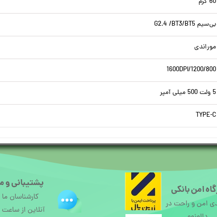
60 گرم
بی‌سیم G2.4 /BT3/BT5
موراندی
1600DPI/1200/800
5 ولت 500 میلی آمپر
TYPE-C
پشتیبانی و م
اه امن بانکی
کارشناسان ما
ی امن و راحت در