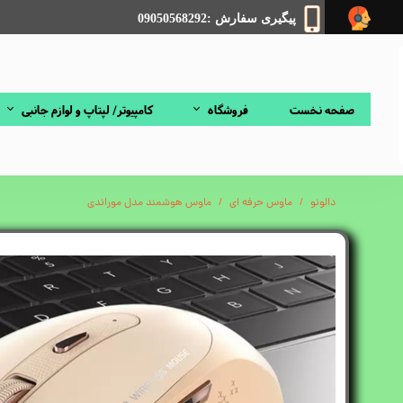
پیگیری سفارش :09050568292
صفحه نخست
فروشگاه
کامپیوتر/ لپتاپ و لوازم جانبی
دالونو
ماوس حرفه ای
ماوس هوشمند مدل موراندی