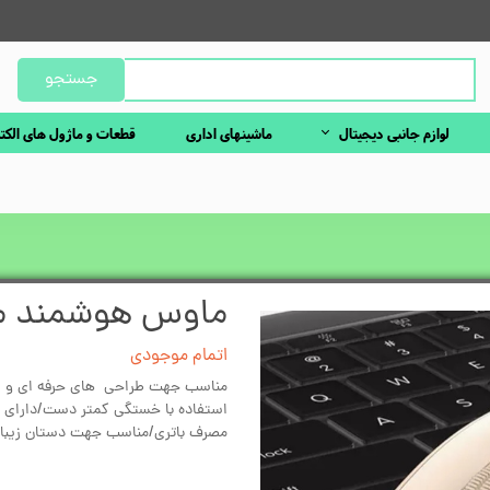
جستجو
لوازم جانبی دیجیتال
ماشینهای اداری
قطعات و ماژول های الکت
ماوس هوشمند مد
اتمام موجودی
مناسب جهت طراحی های حرفه ای و ان
استفاده با خستگی کمتر دست/دارای 
مصرف باتری/مناسب جهت دستان زیبای