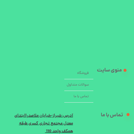
منوی سایت
فروشگاه
سوالات متداول
تماس با ما
تماس با ما
آدرس:شیراز-خیابان ملاصدراابتدای
معدل مجتمع تجاری کسری طبقه
همکف واحد 110