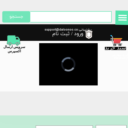
حساب کاربری من
جستجو
تغییر گذر واژه
پشتیبانی:support@daloonoo.co
ورود
/
ثبت نام
m
سفارشات
سبد خرید
​سرویس ارسال
خروج از حساب کاربری
اکسپرس
گیری سفارش