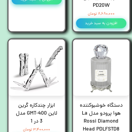
PD20W
۸,۶۸۰,۰۰۰ تومان
افزودن به سبد خرید
دستگاه خوشبوکننده
ابزار چندکاره گرین
هوا پرودو مدل La
لاین GMT-400 مدل
Rossi Diamond
3 در 1
Head PDLFSTD8
۳,۴۰۰,۰۰۰ تومان