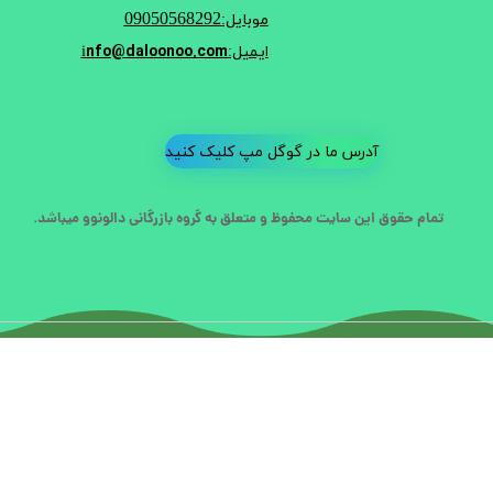
09050568292
موبایل:
nfo@daloonoo.com
ایمیل:i
آدرس ما در گوگل مپ کلیک کنید
تمام حقوق این سایت محفوظ و متعلق به گروه بازرگانی دالونوو میباشد.