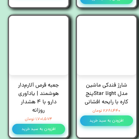
شارژ فندکی ماشین
جعبه قرص آلارم‌دار
مدل Star lightپنج
هوشمند | یادآوری
کاره با رایحه افشانی
دارو با ۴ هشدار
روزانه
۲,۲۸۱,۴۴۰ تومان
۱,۷۰۱,۵۷۴ تومان
افزودن به سبد خرید
افزودن به سبد خرید