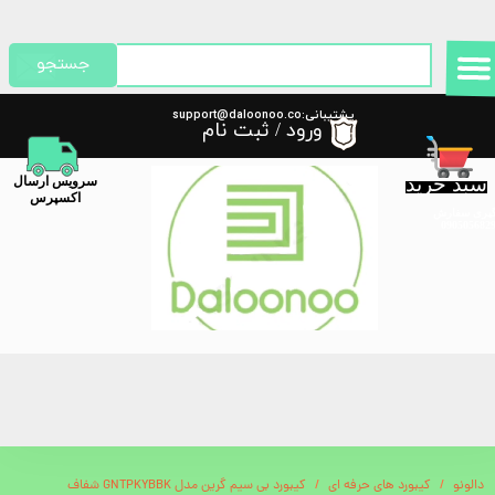
حساب کاربری من
جستجو
تغییر گذر واژه
پشتیبانی:support@daloonoo.co
ورود
/
ثبت نام
m
سفارشات
سبد خرید
​سرویس ارسال
خروج از حساب کاربری
اکسپرس
گیری سفارش
دالونو
کیبورد های حرفه ای
کیبورد بی سیم گرین مدل GNTPKYBBK شفاف