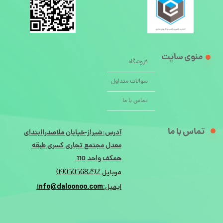
منوی سایت
فروشگاه
سوالات متداول
تماس با ما
تماس با ما
آدرس:شیراز-خیابان ملاصدراابتدای
معدل مجتمع تجاری کسری طبقه
همکف واحد 110
09050568292
موبایل:
nfo@daloonoo.com
ایمیل:i