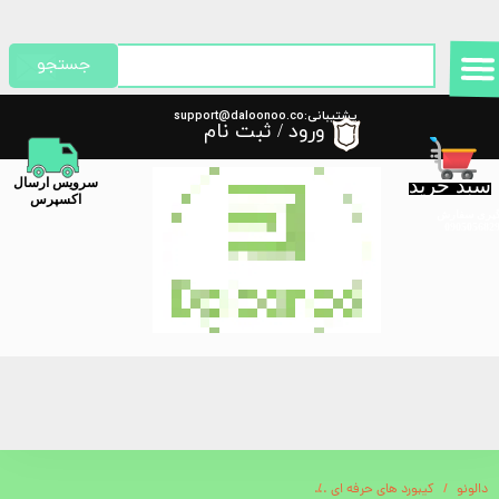
حساب کاربری من
جستجو
تغییر گذر واژه
پشتیبانی:support@daloonoo.co
ورود
/
ثبت نام
m
سفارشات
سبد خرید
​سرویس ارسال
خروج از حساب کاربری
اکسپرس
گیری سفارش
دالونو
کیبورد های حرفه ای
ریموت و کیبورد مینی پرودو Porodo Air Mouse Remote Mini Keyboard PD-ARMKB-BK