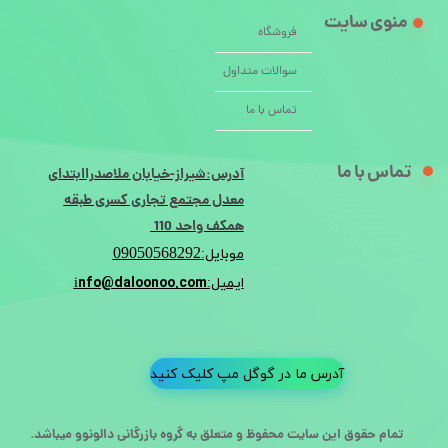
منوی سایت
فروشگاه
سوالات متداول
تماس با ما
تماس با ما
آدرس:شیراز-خیابان ملاصدراابتدای
معدل مجتمع تجاری کسری طبقه
همکف واحد 110
09050568292
موبایل:
nfo@daloonoo.com
ایمیل:i
آدرس ما در گوگل مپ کلیک کنید
تمام حقوق این سایت محفوظ و متعلق به گروه بازرگانی دالونوو میباشد.