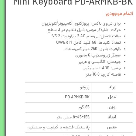
Mini Keyboard PD-ARMKB-BK
اتمام موجودی
برای تی‌وی باکس، پروژکتور، کامپیوتر/تلویزیون
حرکت اشاره‌گر موس: قابل تنظیم در 3 سطح
حالت اتصال: بی‌سیم 2.4G ، بلوتوث V5.2
تعداد کلیدها: 58 کلید کامل QWERTY
ظرفیت باتری: 250 میلی‌آمپرساعت
حسگر ژیروسکوپ 6 محوری
چیدمان: انگلیسی و عربی
جنس: ABS + سیلیکون
فاصله کاری: 8-10 متر
برند
پرودو
مدل
PD-ARMKB-BK
وزن
65 گرم
ابعاد
155*45*8 میلی متر
جنس
پلاستیک فشرده با کیفیت و سیلیکون