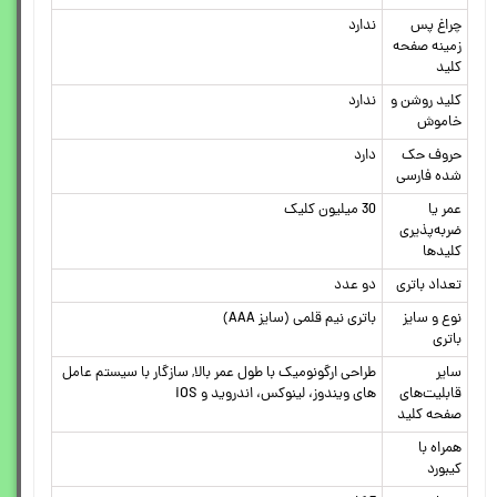
چراغ‌ پس
ندارد
زمینه صفحه
کلید
کلید روشن و
ندارد
خاموش
حروف حک
دارد
شده فارسی
عمر یا
30 میلیون کلیک
ضربه‌پذیری
کلیدها
تعداد باتری
دو عدد
نوع و سایز
باتری نیم قلمی (سایز AAA)
باتری
سایر
طراحی ارگونومیک با طول عمر بالا, سازگار با سیستم عامل
قابلیت‌های
های ویندوز، لینوکس، اندروید و iOS
صفحه کلید
همراه با
کیبورد