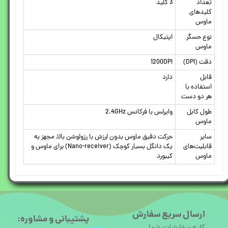
تعداد
3 کلید
کلیدهای
ماوس
نوع حسگر
اپتیکال
ماوس
دقت (DPI)
1200DPI
قابل
دارد
استفاده با
هر دو دست
طول کابل
وایرلس با فرکانس 2.4GHz
ماوس
سایر
حرکت دقیق ماوس بدون لرزش با رزولوشن بالا, مجهز به
قابلیت‌های
یک دانگل بسیار کوچک (Nano-receiver) برای ماوس و
ماوس
کیبورد
ارسال سریع سفارش
پشتیبانی و مشاوره: