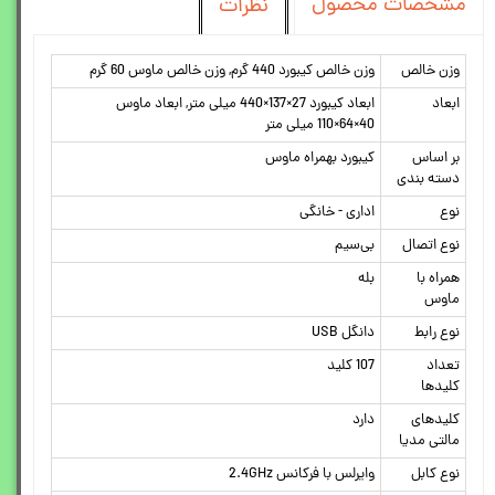
مشخصات محصول
نظرات
وزن خالص
وزن خالص کیبورد 440 گرم, وزن خالص ماوس 60 گرم
ابعاد
ابعاد کیبورد 27×137×440 میلی متر, ابعاد ماوس
40×64×110 میلی متر
بر اساس
کیبورد بهمراه ماوس
دسته بندی
نوع
اداری - خانگی
نوع اتصال
بی‌سیم
همراه با
بله
ماوس
نوع رابط
دانگل USB
تعداد
107 کلید
کلیدها
کلیدهای
دارد
مالتی مدیا
نوع کابل
وایرلس با فرکانس 2.4GHz