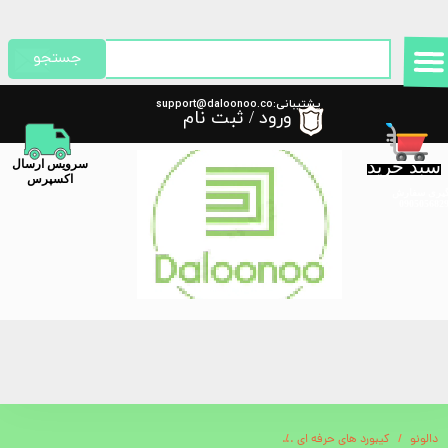
حساب کاربری من
جستجو
تغییر گذر واژه
پشتیبانی:support@daloonoo.co
ورود
/
ثبت نام
m
سفارشات
سبد خرید
​سرویس ارسال
خروج از حساب کاربری
اکسپرس
گیری سفارش
دالونو
کیبورد های حرفه ای
کیبورد و ماوس بی سیم گرین لاین مدل GNWS24GKEYM