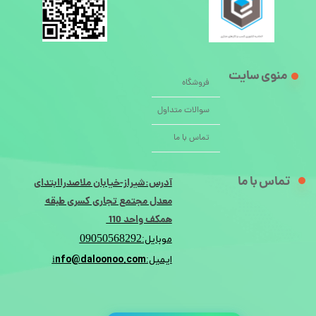
منوی سایت
فروشگاه
سوالات متداول
تماس با ما
تماس با ما
آدرس:شیراز-خیابان ملاصدراابتدای
معدل مجتمع تجاری کسری طبقه
همکف واحد 110
09050568292
موبایل:
nfo@daloonoo.com
ایمیل:i