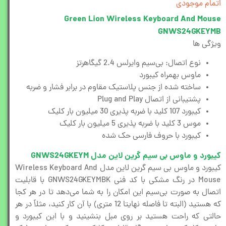
اتمام موجودی
Green Lion Wireless Keyboard And Mouse
GNWS24GKEYMB
ویژگی ها
نوع اتصال: بی‌سیم وایرلس 2.4 گیگاهرتز
ماوس بهمراه کیبورد
ساخته شده از جنس پلاستیک مقاوم در برابر فشار و ضربه
پشتیبانی از اتصال Plug and Play
کیبورد 107 کلید با ضربه پذیری 30 میلیون بار کلیک
موس 3 کلید با ضربه پذیری 5 میلیون بار کلیک
کیبورد با حروف فارسی حک شده
کیبورد و ماوس بی سیم گرین لاین مدل GNWS24GKEYM
کیبورد و ماوس بی سیم گرین لاین مدل Wireless Keyboard And
Mouse در رنگ مشکی با کد فنی GNWS24GKEYMBK با قابلیت
اتصال به صورت بی‌سیم این امکان را به شما می‌دهد تا در هر کجا
که هستید (البته تا فاصله نهایتا 12 متری) با آن کار کنید، مثلاً در هر
حالتی که راحت هستید بر روی مبل بنشینید و با این کیبورد و