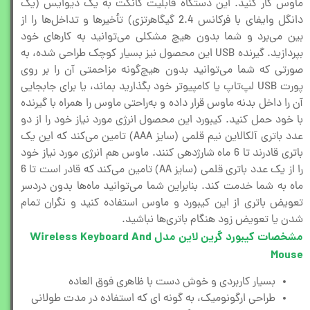
ماوس کار کنید. این دستگاه قابلیت کانکت به یک دیوایس (یک
دانگل وایفای با فرکانس 2.4 گیگاهرتزی) تأخیرها و تداخل‌ها را از
بین می‌برد و شما بدون هیچ مشکلی می‌توانید به کارهای خود
بپردازید. گیرنده USB این محصول نیز بسیار کوچک طراحی شده، به
صورتی که شما می‌توانید بدون هیچ‌گونه مزاحمتی آن را بر روی
پورت USB لپ‌تاپ‌ یا کامپیوتر خود بگذارید بماند، یا برای جابجایی
آن را داخل بدنه ماوس قرار داده و به‌راحتی ماوس را همراه با گیرنده
با خود حمل کنید. کیبورد این محصول انرژی مورد نیاز خود را از دو
عدد باتری آلکالاین نیم قلمی (سایز AAA) تامین می‌کند که این یک
باتری قادرند تا 6 ماه شارژدهی کنند. ماوس هم انرژی مورد نیاز خود
را از یک عدد باتری قلمی (سایز AA) تامین می‌کند که قادر است تا 6
ماه به شما خدمت کند. بنابراین شما می‌توانید ماه‌ها بدون دردسر
تعویض باتری از این کیبورد و ماوس استفاده کنید و نگران تمام
شدن یا تعویض زود هنگام باتری‌ها نباشید.
مشخصات کیبورد گرین لاین مدل Wireless Keyboard And
Mouse
بسیار کاربردی و خوش دست با ظاهری فوق العاده
طراحی ارگونومیک، به گونه ای که استفاده در مدت طولانی