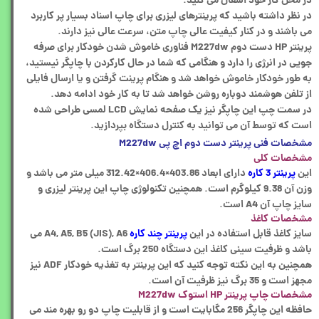
در محل کار خود اشغال می کنید.
در نظر داشته باشید که پرینترهای لیزری برای چاپ اسناد بسیار پر کاربرد
می باشند و در کنار کیفیت عالی چاپ متن، سرعت عالی نیز دارند.
پرینتر HP دست دوم M227dw فناوری خاموش شدن خودکار برای صرفه‌
جویی در انرژی را دارد و هنگامی که شما در حال کارکردن با چاپگر نیستید،
به ‌طور خودکار خاموش خواهد شد و هنگام پرینت گرفتن و یا ارسال فایلی
از تلفن هوشمند دوباره روشن خواهد شد تا به کار خود ادامه دهد.
در سمت چپ این چاپگر نیز یک صفحه‌ نمایش LCD لمسی طراحی شده
است که توسط آن می توانید به کنترل دستگاه بپردازید.
مشخصات فنی پرینتر دست دوم اچ پی M227dw
مشخصات کلی
این
پرینتر 3 کاره
دارای ابعاد 403.86×406.4×312.42 میلی ‌متر می باشد و
وزن آن 9.38 کیلوگرم است. همچنین تکنولوژی چاپ این پرینتر لیزری و
سایز چاپ آن A4 است.
مشخصات کاغذ
سایز کاغذ قابل استفاده در این
پرینتر چند کاره
A4, A5, B5 (JIS), A6 می
باشد و ظرفیت سینی کاغذ این دستگاه 250 برگ است.
همچنین به این نکته توجه کنید که این پرینتر به تغذیه خودکار ADF نیز
مجهز است و 35 برگ نیز ظرفیت آن است.
مشخصات چاپ پرینتر HP استوک M227dw
حافظه این چاپگر 256 مگابایت است و از قابلیت چاپ دو رو بهره مند می