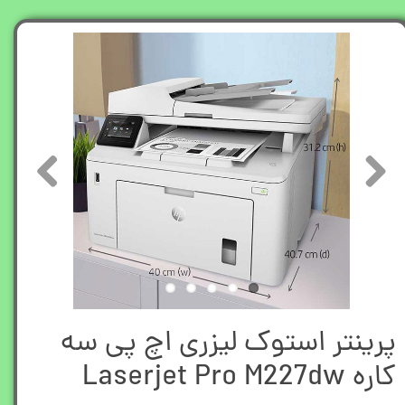
پرینتر استوک لیزری اچ پی سه
کاره Laserjet Pro M227dw