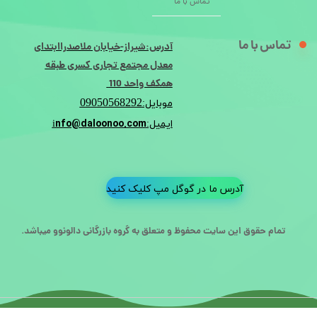
تماس با ما
تماس با ما
آدرس:شیراز-خیابان ملاصدراابتدای
معدل مجتمع تجاری کسری طبقه
همکف واحد 110
09050568292
موبایل:
nfo@daloonoo.com
ایمیل:i
آدرس ما در گوگل مپ کلیک کنید
تمام حقوق این سایت محفوظ و متعلق به گروه بازرگانی دالونوو میباشد.