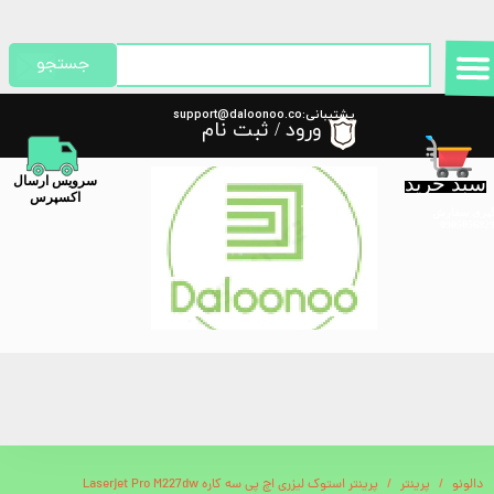
حساب کاربری من
جستجو
تغییر گذر واژه
پشتیبانی:support@daloonoo.co
ورود
/
ثبت نام
m
سفارشات
سبد خرید
​سرویس ارسال
خروج از حساب کاربری
اکسپرس
گیری سفارش
دالونو
پرینتر
پرینتر استوک لیزری اچ پی سه کاره Laserjet Pro M227dw