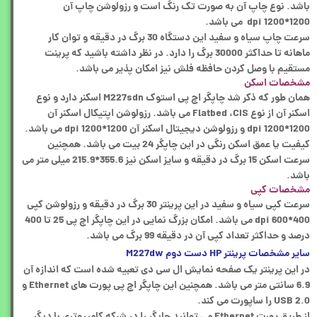
باشد. نوع چاپ آن به صورت تک رنگ است و رزولوشن چاپ آن
1200*1200 dpi می باشد.
سرعت چاپ سیاه و سفید این دستگاه 30 برگ در دقیقه و توان کار
ماهانه تا حداکثر 30000 برگ را دارد. در نظر داشته باشید که پرینت
مستقیم با وصل کردن حافظه فلش نیز امکان پذیر می باشد.
مشخصات اسکن
همان طور که ذکر شد چاپگر اچ پی استوک M227sdn اسکنر دارد و نوع
اسکنر آن از نوع Flatbed ،CIS می باشد. رزولوشن اپتیکال اسکنر آن
1200*1200 dpi و رزولوشن دیجیتال اسکنر آن 1200*1200 dpi می باشد.
کیفیت یا عمق اسکن رنگی در این چاپگر 24 بیت می باشد. همچنین
سرعت اسکن 15 برگ در دقیقه و سایز اسکن نیز 355.6*215.9 میلی متر می
باشد.
مشخصات کپی
سرعت کپی سیاه و سفید در این پرینتر 30 برگ در دقیقه و رزولوشن کپی
400*600 dpi می باشد. امکان بزرگ نمایی در این چاپگر اچ پی 25 تا 400
درصد و حداکثر تعداد کپی آن در دقیقه 99 برگ می باشد.
سایر مشخصات پرینتر HP دست دوم M227dw
در این پرینتر یک صفحه نمایش ال سی دی تعبیه شده است که اندازه آن
6.9 سانتی متر می باشد. همچنین این چاپگر اچ پی پورت های Ethernet و
USB 2.0 را ساپورت می کند.
از طریق پورت Ethernet می توانید چاپگر را در شبکه کامپیوتری با دیگر