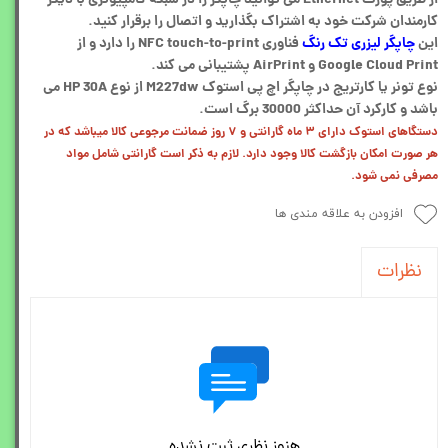
کارمندان شرکت خود به اشتراک بگذارید و اتصال را برقرار کنید.
این
چاپگر لیزری تک رنگ
فناوری NFC touch-to-print را دارد و از
Google Cloud Print و AirPrint پشتیبانی می کند.
نوع تونر یا کارتریج در چاپگر اچ پی استوک M227dw از نوع HP 30A می
باشد و کارکرد آن حداکثر 30000 برگ است.
دستگاهای استوک دارای ۳ ماه گارانتی و ۷ روز ضمانت مرجوعی کالا میباشد که در
هر صورت امکان بازگشت کالا وجود دارد. لازم به ذکر است گارانتی شامل مواد
مصرفی نمی‌ شود.
افزودن به علاقه مندی ها
نظرات
هنوز نظری ثبت نشده