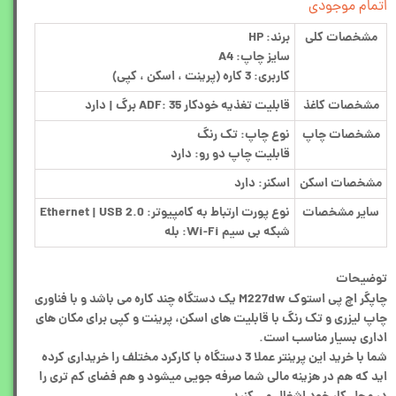
اتمام موجودی
مشخصات کلی
برند:
HP
سایز چاپ:
A4
کاربری:
3 کاره (پرینت ، اسکن ، کپی)
مشخصات کاغذ
قابلیت تغذیه خودکار ADF:
35 برگ | دارد
مشخصات چاپ
نوع چاپ:
تک رنگ
قابلیت چاپ دو رو:
دارد
مشخصات اسکن
اسکنر:
دارد
سایر مشخصات
نوع پورت ارتباط به کامپیوتر:
Ethernet | USB 2.0
شبکه بی سیم Wi-Fi:
بله
توضیحات
چاپگر اچ پی استوک M227dw یک دستگاه چند کاره می باشد و با فناوری
چاپ لیزری و تک‌ رنگ با قابلیت های اسکن، پرینت و کپی برای مکان های
اداری بسیار مناسب است.
شما با خرید این پرینتر عملا 3 دستگاه با کارکرد مختلف را خریداری کرده
اید که هم در هزینه مالی شما صرفه جویی میشود و هم فضای کم تری را