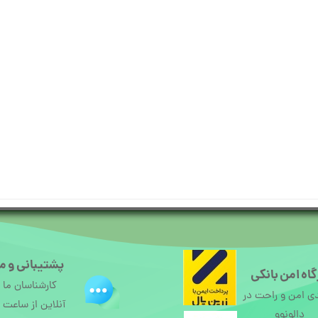
پشتیبانی و م
اه امن بانکی
کارشناسان ما
ی امن و راحت در
دالونوو