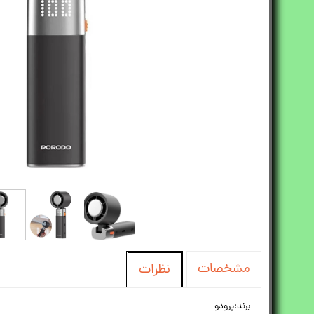
مشخصات
نظرات
برند:پرودو