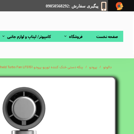
پیگیری سفارش :09050568292
صفحه نخست
فروشگاه
کامپیوتر/ لپتاپ و لوازم جانبی
دالونو
پرودو
پنکه دستی خنک کننده توربو پرودو Porodo Handheld Turbo Fan LFS151