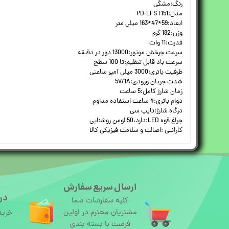
رنگ:مشگی
مدل:PD-LFST151
ابعاد:59*47*163 میلی متر
وزن:182 گرم
قدرت:11 وات
سرعت چرخش موتور:13000 دور در دقیقه
سرعت باد قابل تنظیم:تا 100 سطح
ظرفیت باتری:3000 میلی آمپر ساعتی
شدت جریان ورودی:5V/1A
زمان شارژ کامل:5 ساعت
دوام باتری:4 ساعت استفاده مداوم
درگاه شارژ:تایپ سی
چراغ قوه LED:دارد،50 لومن روشنایی
گارانتی :اصالت و سلامت فیزیکی کالا
ارسال سریع سفارش
درگ
کلیه سفارشات شما
مشتریان محترم در اولین
خرید
فرصت با بسته بندی