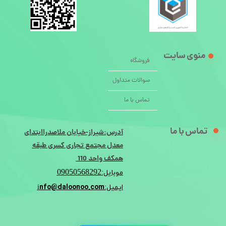
منوی سایت
فروشگاه
سوالات متداول
تماس با ما
تماس با ما
آدرس:شیراز-خیابان ملاصدراابتدای
معدل مجتمع تجاری کسری طبقه
همکف واحد 110
09050568292
موبایل:
nfo@daloonoo.com
ایمیل:i