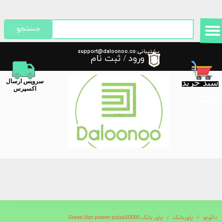
حساب کاربری من
جستجو
تغییر گذر واژه
پشتیبانی:support@daloonoo.co
ورود
/
ثبت نام
m
سفارشات
سبد خرید
​سرویس ارسال
خروج از حساب کاربری
اکسپرس
گیری سفارش
دالونو
پاوربانک
پاور بانک Green lion power pulse20000