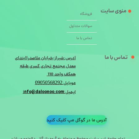
منوی سایت
فروشگاه
سوالات متداول
تماس با ما
تماس با ما
آدرس:شیراز-خیابان ملاصدراابتدای
معدل مجتمع تجاری کسری طبقه
همکف واحد 110
09050568292
موبایل:
nfo@daloonoo.com
ایمیل:i
آدرس ما در گوگل مپ کلیک کنید