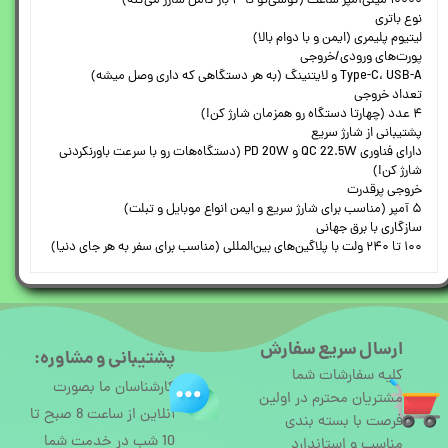
۱۰۰۰۰ میلی‌آمپر ساعت (گوشی‌تو تا ۳ بار کامل شارژ می‌کنه)
نوع باتری
لیتیوم پلیمری (ایمن و با دوام بالا)
پورت‌های ورودی/خروجی
Type-C، USB-A و لایتنینگ (به هر دستگاهی که داری وصل میشه)
تعداد خروجی
۴ عدد (چهارتا دستگاه رو همزمان شارژ کن!)
پشتیبانی از شارژ سریع
دارای فناوری QC 22.5W و PD 20W (دستگاه‌هات رو با سرعت باورنکردنی
شارژ کن!)
خروجی پرقدرت
۵ آمپر (مناسب برای شارژ سریع و ایمن انواع موبایل و تبلت)
سازگاری با برق جهانی
۱۰۰ تا ۲۴۰ ولت با پلاگین‌های بین‌المللی (مناسب برای سفر به هر جای دنیا)
ارسال سریع سفارش
پشتیبانی و مشاوره:
کلیه سفارشات شما
کارشناسان ما بصورت
مشتریان محترم در اولین
آنلاین از ساعت 8 صبح تا
فرصت با بسته بندی
10 شب در خدمت شما
مناسب و استاندارد