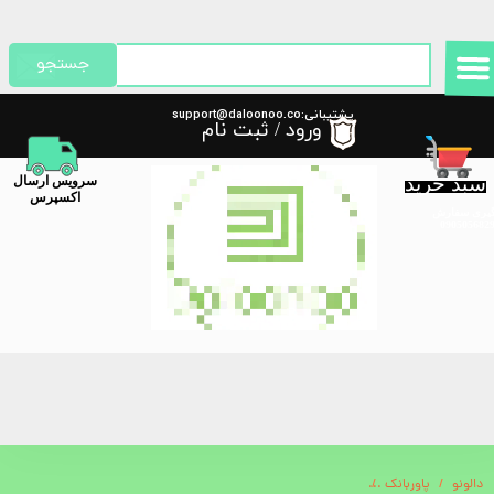
حساب کاربری من
جستجو
تغییر گذر واژه
پشتیبانی:support@daloonoo.co
ورود
/
ثبت نام
m
سفارشات
سبد خرید
​سرویس ارسال
خروج از حساب کاربری
اکسپرس
گیری سفارش
دالونو
پاوربانک
پاوربانک گرین مدل Trave-X ظرفیت ۱۰ هزار میلی‌آمپر با شارژ سریع ۲۲.۵ وات