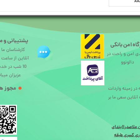
پشتیبانی و م
اه امن بانکی
کارشناسان ما
ی امن و راحت در
دالونوو
10 شب در خد
عزیزان میبا
مجوز ها
ه در زمینه واردات
آنلاین سعی ما بر
 ملاصدراابتدای
ی کسری طبقه