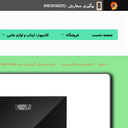
پیگیری سفارش :09050568292
صفحه نخست
فروشگاه
کامپیوتر/ لپتاپ و لوازم جانبی
دالونو
هارددرایو و فلاش موری
ترازو دیجیتال گرین‌لاین مدل Digital Weight Scale