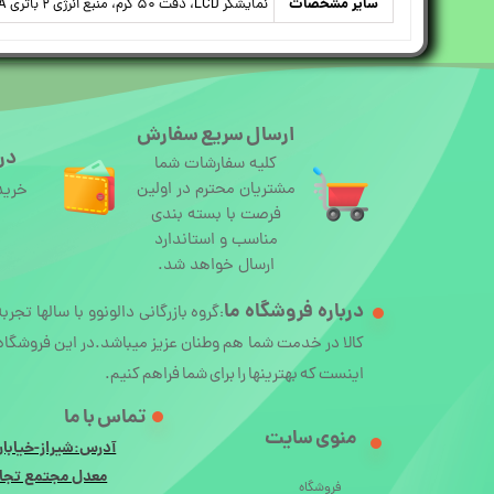
سایر مشخصات
نمایشگر LCD، دقت ۵۰ گرم، منبع انرژی ۲ باتری AAA
ارسال سریع سفارش
درگ
کلیه سفارشات شما
مشتریان محترم در اولین
خرید
فرصت با بسته بندی
مناسب و استاندارد
ارسال خواهد شد.
درباره
فروشگاه ما
گروه بازرگانی دالونوو با سالها تجرب
:
کالا در خدمت شما هم وطنان عزیز میباشد.در این فروشگاه 
اینست که بهترینها را برای شما فراهم کنیم.
تماس با ما
منوی سایت
آدرس:شیراز-خیابان
معدل مجتمع تجار
فروشگاه