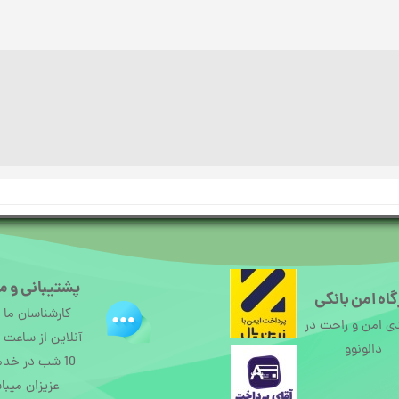
پشتیبانی و م
اه امن بانکی
کارشناسان ما
ی امن و راحت در
دالونوو
10 شب در خد
عزیزان میبا