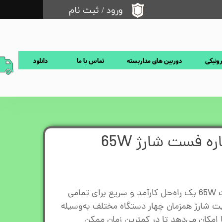
ورود
/
ثبت نام
حساب کاربری من
تغییر گذر واژه
رونیکی
دوربین های مداربسته
تماس با ما
دانلود
سفارشات
خروج از حساب کاربری
ه فست شارژ 65W
کابل شارژ چهار کاره سوپرفست 65W یک راه‌حل کارآمد و سریع برای تمامی
یت شارژ همزمان چهار دستگاه مختلف به‌وسيله
مکان می‌دهد تا در کمترین زمان ممکن