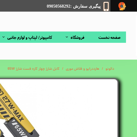
پیگیری سفارش :09050568292
صفحه نخست
فروشگاه
کامپیوتر/ لپتاپ و لوازم جانبی
دالونو
هارددرایو و فلاش موری
کابل شارژ چهار کاره فست شارژ 65W