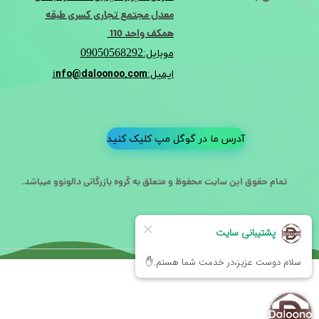
معدل مجتمع تجاری کسری طبقه
همکف واحد 110
09050568292
موبایل:
nfo@daloonoo.com
ایمیل:i
آدرس ما در گوگل مپ کلیک کنید
تمام حقوق این سایت محفوظ و متعلق به گروه بازرگانی دالونوو میباشد.