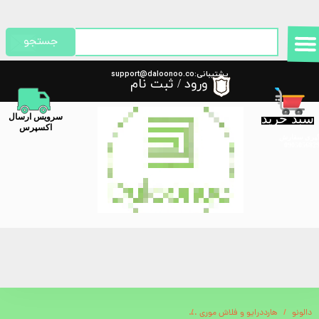
حساب کاربری من
جستجو
تغییر گذر واژه
پشتیبانی:support@daloonoo.co
ورود
/
ثبت نام
m
سفارشات
سبد خرید
​سرویس ارسال
خروج از حساب کاربری
اکسپرس
گیری سفارش
دالونو
هارددرایو و فلاش موری
کابل تبدیل USB-A به Lightning گرین لاین 1m PVC