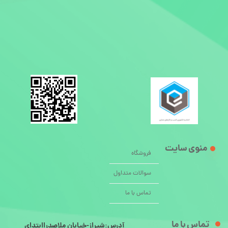
منوی سایت
فروشگاه
سوالات متداول
تماس با ما
تماس با ما
آدرس:شیراز-خیابان ملاصدراابتدای