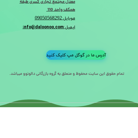
معدل مجتمع تجاری کسری طبقه
همکف واحد 110
09050568292
موبایل:
nfo@daloonoo.com
ایمیل:i
آدرس ما در گوگل مپ کلیک کنید
تمام حقوق این سایت محفوظ و متعلق به گروه بازرگانی دالونوو میباشد.