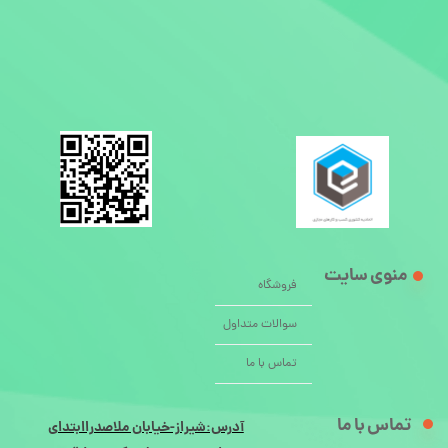
منوی سایت
فروشگاه
سوالات متداول
تماس با ما
تماس با ما
آدرس:شیراز-خیابان ملاصدراابتدای