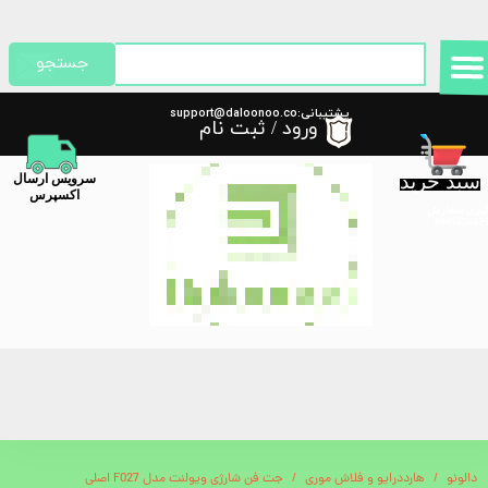
حساب کاربری من
جستجو
تغییر گذر واژه
پشتیبانی:support@daloonoo.co
ورود
/
ثبت نام
m
سفارشات
سبد خرید
​سرویس ارسال
خروج از حساب کاربری
اکسپرس
گیری سفارش
دالونو
هارددرایو و فلاش موری
جت فن شارژی ویولنت مدل F027 اصلی