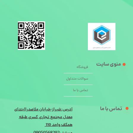
منوی سایت
فروشگاه
سوالات متداول
تماس با ما
تماس با ما
آدرس:شیراز-خیابان ملاصدراابتدای
معدل مجتمع تجاری کسری طبقه
همکف واحد 110