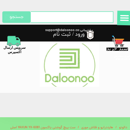
حساب کاربری من
جستجو
تغییر گذر واژه
پشتیبانی:support@daloonoo.co
ورود
/
ثبت نام
m
سفارشات
سبد خرید
​سرویس ارسال
خروج از حساب کاربری
اکسپرس
گیری سفارش
دالونو
هارددرایو و فلاش موری
ست پیچ گوشتی یاکسون YAXUN YX-6081 اصلی