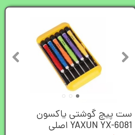
ست پیچ گوشتی یاکسون
YAXUN YX-6081 اصلی