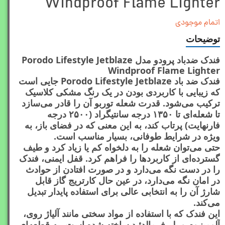
Windproof Flame Lighter
اتمام موجودی
توضیحات
فندک ضدباد پرودو مدل Porodo Lifestyle Jetblaze
Windproof Flame Lighter
فندک ضد باد Porodo Lifestyle Jetblaze جایی است
که زیبایی با کاربردی بودن در یک رنگ مشکی کلاسیک
ترکیب می‌شود. قدرت شعله توربو آن را قادر می‌سازد
تا شعله‌ای تا ۱۳۵۰ درجه سانتیگراد (۲۵۰۰ درجه
فارنهایت) پرتاب کند، به این معنی که در فضای باز، به
ویژه در شرایط طوفانی، بسیار مناسب است.
حتی می‌توان شعله را به دلخواه کم یا زیاد کرد و طیف
گسترده‌ای از کاربردها را فراهم کرد. قفل ایمنی، فندک
را در دست نگه می‌دارد و در صورت افتادن از حوادث
در امان نگه می‌دارد، در عین حال کارتریج گاز قابل
شارژ آن را به انتخابی عالی برای استفاده پایدار تبدیل
می‌کند.
این فندک که با استفاده از مواد سختی مانند آلیاژ روی،
آلومینیوم و پلی‌فرمالدئید ساخته شده است، به قطعه‌ای