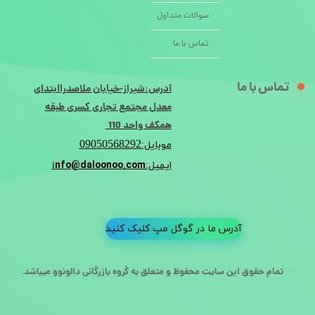
سوالات متداول
تماس با ما
تماس با ما
آدرس:شیراز-خیابان ملاصدراابتدای
معدل مجتمع تجاری کسری طبقه
همکف واحد 110
09050568292
موبایل:
nfo@daloonoo.com
ایمیل:i
آدرس ما در گوگل مپ کلیک کنید
تمام حقوق این سایت محفوظ و متعلق به گروه بازرگانی دالونوو میباشد.