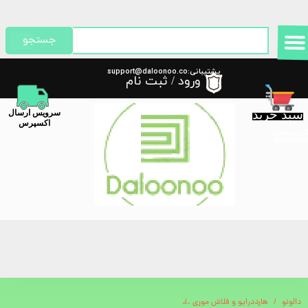
حساب کاربری من
جستجو
تغییر گذر واژه
پشتیبانی:support@daloonoo.co
ورود
/
ثبت نام
m
سفارشات
سبد خرید
​سرویس ارسال
خروج از حساب کاربری
اکسپرس
گیری سفارش
دالونو
هارددرایو و فلاش موری
فندک ضدباد پرودو مدل Porodo Lifestyle Jetblaze Windproof Flame Lighter