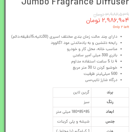
Jumbo Fragrance Diffuser
۳,۹۸۲,۵۳۹ تومان
۲,۹۸۶,۹۰۴ تومان
Only ۲ left
دارای چند حالت زمان بندی مختلف اسپری (30ثانیه،15دقیقه،دائم)
رایحه دلنشین و به یادماندنی عود آگالوود
مناسب خانه، محل کار و خودرو
باتری 300 میلی آمپر ساعتی
4 تا 5 ساعت استفاده مداوم
خوشبو کردن تا 30 متر مربع
500 میلی‌لیتر ظرفیت
درگاه شارژ تایپ‌سی
برند
گرین لاین
رنگ
سبز
ابعاد
85*85*180 میلی متر
جنس
شیشه و پلی کربنات
وزن
1 کیلوگرم (با محلول)