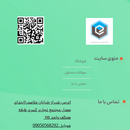
منوی سایت
فروشگاه
سوالات متداول
تماس با ما
تماس با ما
آدرس:شیراز-خیابان ملاصدراابتدای
معدل مجتمع تجاری کسری طبقه
همکف واحد 110
09050568292
موبایل: