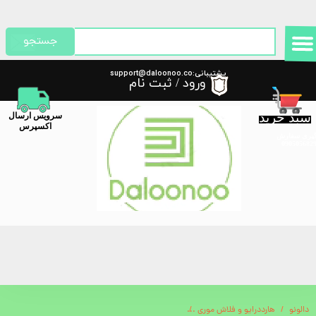
حساب کاربری من
جستجو
تغییر گذر واژه
پشتیبانی:support@daloonoo.co
ورود
/
ثبت نام
m
سفارشات
سبد خرید
​سرویس ارسال
خروج از حساب کاربری
اکسپرس
گیری سفارش
دالونو
هارددرایو و فلاش موری
خوشبو کننده هوا 500 میل جامبو گرین لاین Green Lion Jumbo Fragrance Diffuser