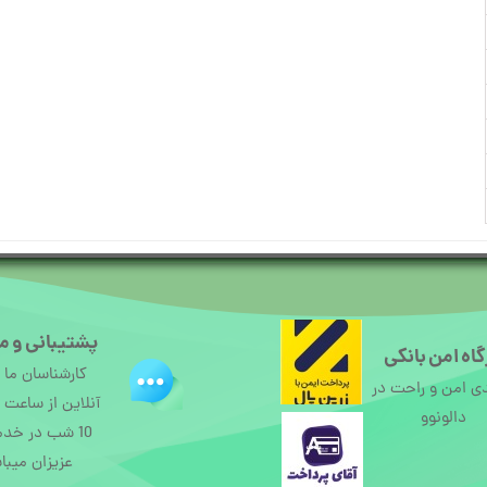
پشتیبانی و م
اه امن بانکی
کارشناسان ما
ی امن و راحت در
دالونوو
10 شب در خد
عزیزان میبا