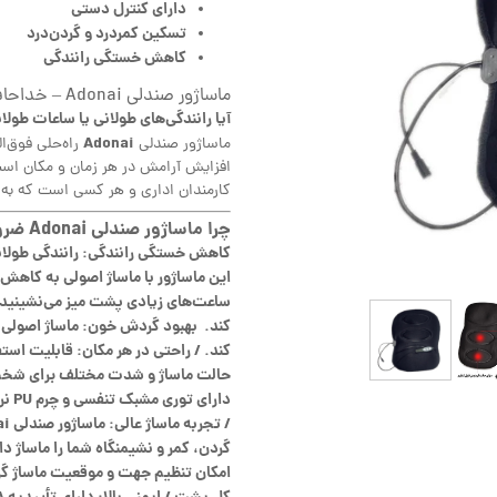
دارای کنترل دستی
تسکین کمردرد و گردن‌درد
کاهش خستگی رانندگی
ماساژور صندلی Adonai – خداحافظی با خستگی و کمردرد!
آیا رانندگی‌های طولانی یا ساعات طو
Adonai
ماساژور صندلی
راه‌حلی فوق‌ا
افزایش آرامش در هر زمان و مکان است. 
کارمندان اداری و هر کسی است که به 
چرا ماساژور صندلی Adonai ضروری است؟
کاهش خستگی رانندگی: رانندگی طولا
این ماساژور با ماساژ اصولی به کاهش
ساعت‌های زیادی پشت میز می‌نشینید، ا
کند. بهبود گردش خون: ماساژ اصولی م
کند. / راحتی در هر مکان: قابلیت استف
حالت ماساژ و شدت مختلف برای شخصی
دار
گردن، کمر و نشیمنگاه شما را ماساژ د
امکان تنظیم جهت و موقعیت ماساژ گردن، انتخاب ۴ گره ماساژ