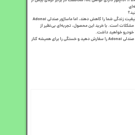
کل پشت / ایمنی بالا: دارای تأییدیه FDA، آداپتور دارای گواهی UL، محافظت در برابر گرمای بیش از
خستگی و دردهای عضلانی می‌توانند کیفیت زندگی شما را کاهش دهند، اما ماساژور صندلی Adonai
 مشکلات است. با خرید این محصول، تجربه‌ای بی‌نظیر از
یا خودرو خواهید داشت.
پس منتظر نمانید! همین الان ماساژور صندلی Adonai را سفارش دهید و خستگی را برای همیشه کنار