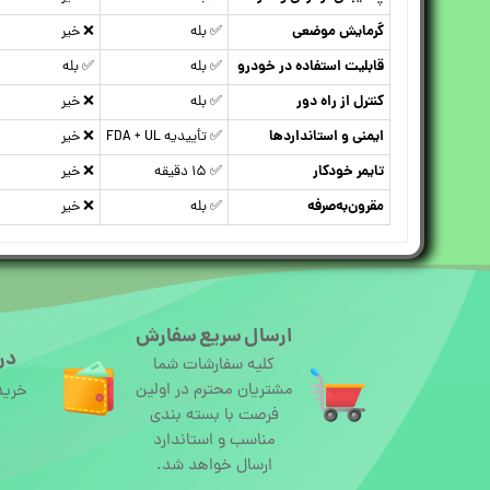
گرمایش موضعی
✅ بله
❌ خیر
قابلیت استفاده در خودرو
✅ بله
✅ بله
کنترل از راه دور
✅ بله
❌ خیر
ایمنی و استانداردها
✅ تأییدیه FDA + UL
❌ خیر
تایمر خودکار
✅ ۱۵ دقیقه
❌ خیر
مقرون‌به‌صرفه
✅ بله
❌ خیر
ارسال سریع سفارش
درگ
کلیه سفارشات شما
مشتریان محترم در اولین
خرید
فرصت با بسته بندی
مناسب و استاندارد
ارسال خواهد شد.