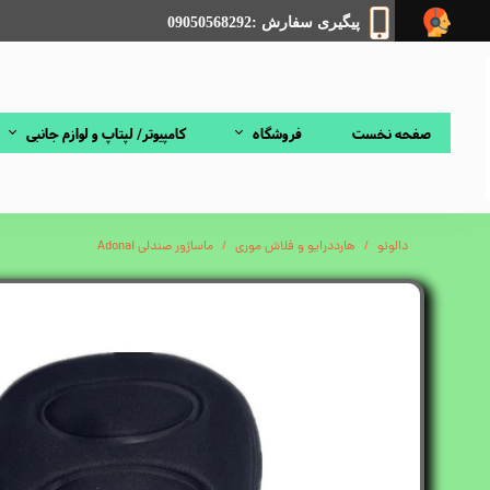
پیگیری سفارش :09050568292
صفحه نخست
فروشگاه
کامپیوتر/ لپتاپ و لوازم جانبی
دالونو
هارددرایو و فلاش موری
ماساژور صندلی Adonai