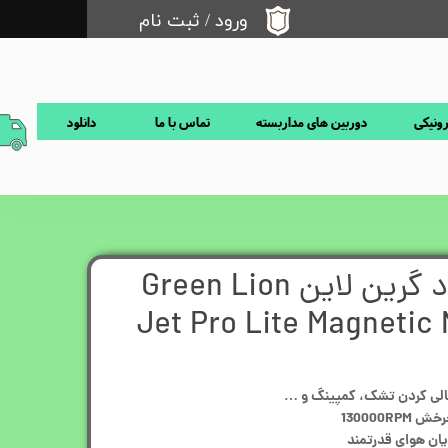
ورود
/
ثبت نام
حساب کاربری من
تغییر گذر واژه
رونیکی
دوربین های مداربسته
تماس با ما
دانلود
سفارشات
خروج از حساب کاربری
جت فن دمنده باد گرین لاین Green Lion
Jet Pro Lite Magnetic
خالی کردن تشک، کمپینگ و …
130000
یان هوای قدرتمند