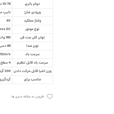
دوام باتری
10-75 دقیقه
ورودی شارژ
تایپ س
ولتاژ عملکرد
6V
نوع موتور
ess DC
توان کلی جت فن
180 وات
نویز صدا
85 دسی بل
سرعت باد
52m/s
سرعت باد قابل تنظیم
4 سطح و حالت توربو
وزن اشیا قابل حرکت دادن
200 گرم
مناسب برای
گردگیری
افزودن به علاقه مندی ها