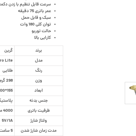
سرعت قابل تنظیم با زدن دکمه
عمر باتری 75 دقیقه
سبک و قابل حمل
توان کلی 180 وات
حالت توربو
کارایی بالا
برند
گرین
مدل
ro Lite
رنگ
طلایی
وزن
298 گرم
ابعاد
155*100*40 میلی متر
جنس بدنه
پلاستیک
ظرفیت باتری
4000 میلی آمپر ساعت
ولتاژ شارژ
5V/1A
مدت زمان شارژ شدن
5 ساعت