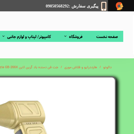
پیگیری سفارش :09050568292
صفحه نخست
فروشگاه
کامپیوتر/ لپتاپ و لوازم جانبی
دالونو
هارددرایو و فلاش موری
جت فن دمنده باد گرین لاین Green Lion Jet Pro Lite Magnetic Nozzle GB-266X