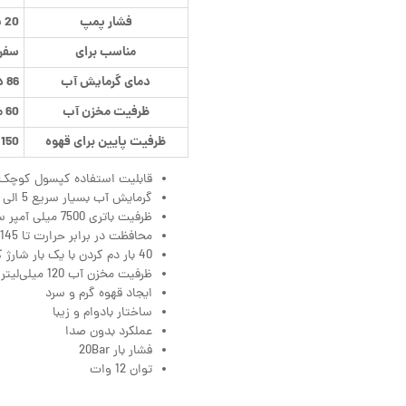
فشار پمپ
20 بار
مناسب برای
سفره
دمای گرمایش آب
86 درجه
ظرفیت مخزن آب
60 میلی لیتر
ظرفیت پایین برای قهوه
150 میلی لیتر
قابلیت استفاده کپسول کوچک،
گرمایش آب بسیار سریع 5 الی 15 دقیقه
ظرفیت باتری 7500 میلی آمپر ساعت
محافظت در برابر حرارت تا 145 درجه
40 بار دم کردن با یک بار شارژ کامل
ظرفیت مخزن آب 120 میلی‌لیتر
ایجاد قهوه گرم و سرد
ساختار بادوام و زیبا
عملکرد بدون صدا
فشار بار 20Bar
توان 12 وات