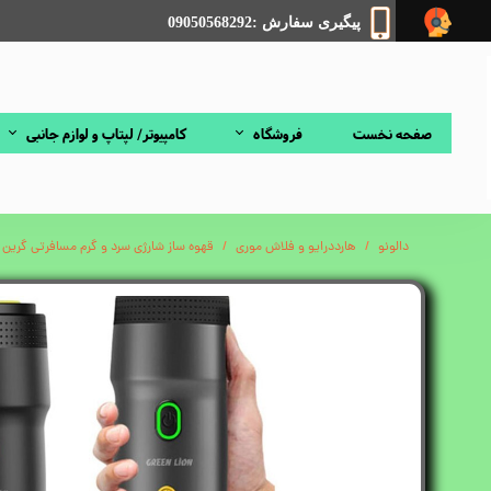
پیگیری سفارش :09050568292
صفحه نخست
فروشگاه
کامپیوتر/ لپتاپ و لوازم جانبی
دالونو
هارددرایو و فلاش موری
قهوه ساز شارژی سرد و گرم مسافرتی گرین لاین on Coffee Maker Pro GL-CM01