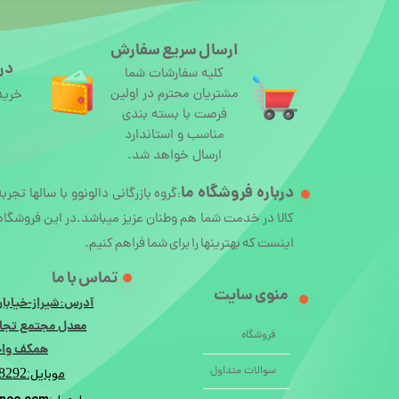
ارسال سریع سفارش
درگ
کلیه سفارشات شما
مشتریان محترم در اولین
خرید
فرصت با بسته بندی
مناسب و استاندارد
ارسال خواهد شد.
درباره
فروشگاه ما
گروه بازرگانی دالونوو با سالها تجرب
:
کالا در خدمت شما هم وطنان عزیز میباشد.در این فروشگاه 
اینست که بهترینها را برای شما فراهم کنیم.
تماس با ما
منوی سایت
آدرس:شیراز-خیابان
معدل مجتمع تجار
فروشگاه
همکف واحد 
سوالات متداول
8292
موبایل: