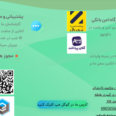
پشتیبانی و م
اه امن بانکی
کارشناسان ما
ی امن و راحت در
دالونوو
10 شب در خد
عزیزان میبا
مجوز ها
ه در زمینه واردات
آنلاین سعی ما بر
 ملاصدراابتدای
ی کسری طبقه
110
آدرس ما در گوگل مپ کلیک کنید
0905056