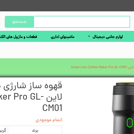
جستجو
لوازم جانبی دیجیتال
ماشینهای اداری
قطعات و ماژول های الکت
Green Li
قهوه ساز شارژی 
لاین  Pro GL
CM01
اتمام موجودی
برند
گری