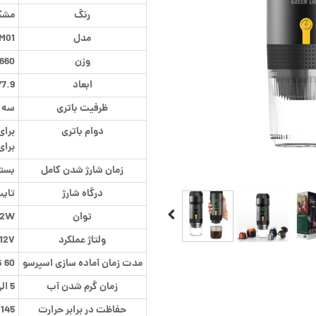
رنگ
مشک
مدل
M01
وزن
660 گرم
ابعاد
77.9*77.9*245.5 میل
ظرفیت باتری
سه عدد با
دوام باتری
برای 
برای آب
زمان شارژ شدن کامل
بستگی
درگاه شارژ
تای
توان
72W
ولتاژ عملکرد
12V
مدت زمان آماده سازی اسپرسو
60 ثانیه
زمان گرم شدن آب
5 الی 10 دقیقه
حفاظت در برابر حرارت
145 درجه سانتی گراد