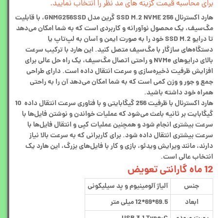
برای محاسبه قیمت گزینه های مد نظر را انتخاب نمایید.
هارد اکسترنال SSD M.2 NVME 256 گرین مدل GNMG256SSD، با قابلیت
مگ‌سیف، یک محصول نوآورانه و کاربردی است که به شما امکان می‌دهد
تا درایو SSD M.2 خود را به صورت ایمن و آسان به لپ‌تاپ یا
دستگاه‌های سازگار با مگ‌سیف متصل کنید. این هارد با ترکیب سرعت
بالای درایو‌های NVMe و راحتی اتصال مگ‌سیف، یک راه حل عالی برای
افزایش ظرفیت ذخیره‌سازی و سرعت انتقال داده است. دارای طراحی
جمع و جور و وزن کمی است که به شما امکان می‌دهد آن را به راحتی
همراه خود داشته باشید.
هارد اکسترنال با ظرفیت 256 گیگابایتی و با فناوری سرعت انتقال داده 10
گیگابایت بر ثانیه باعث می‌شود که عملیات خواندن و نوشتن فایل‌ها با
سرعت بیشتری انجام شود و همچنین عملیات کپی و انتقال فایل‌ها با
سرعت بیشتری انتقال داده شود. برای کاربرانی که به سرعت بالا نیاز
دارند، مانند ویرایش ویدئو، بازی و کار با فایل‌های بزرگ، این هارد یک
انتخاب عالی است.
12 ماه گارانتی تعویض
جنس
آلیاژ آلومینیوم و پد سیلیکونی
ابعاد
69.5*69*12 میلی متر