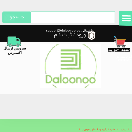
حساب کاربری من
جستجو
تغییر گذر واژه
پشتیبانی:support@daloonoo.co
ورود
/
ثبت نام
m
سفارشات
سبد خرید
​سرویس ارسال
خروج از حساب کاربری
اکسپرس
گیری سفارش
دالونو
هارددرایو و فلاش موری
هارد اکسترنال SSD M.2 NVME 256 گرین مدل GNMG256SSD