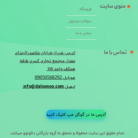
منوی سایت
فروشگاه
سوالات متداول
تماس با ما
تماس با ما
آدرس:شیراز-خیابان ملاصدراابتدای
معدل مجتمع تجاری کسری طبقه
همکف واحد 110
09050568292
موبایل:
nfo@daloonoo.com
ایمیل:i
آدرس ما در گوگل مپ کلیک کنید
تمام حقوق این سایت محفوظ و متعلق به گروه بازرگانی دالونوو میباشد.