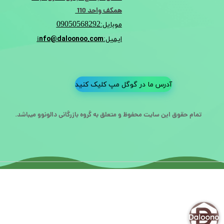
همکف واحد 110
09050568292
موبایل:
nfo@daloonoo.com
ایمیل:i
آدرس ما در گوگل مپ کلیک کنید
تمام حقوق این سایت محفوظ و متعلق به گروه بازرگانی دالونوو میباشد.