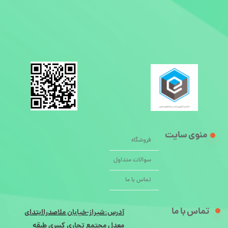
منوی سایت
فروشگاه
سوالات متداول
تماس با ما
تماس با ما
آدرس:شیراز-خیابان ملاصدراابتدای
معدل مجتمع تجاری کسری طبقه