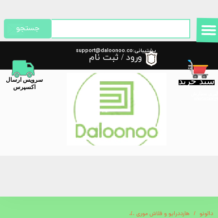
حساب کاربری من
جستجو
تغییر گذر واژه
پشتیبانی:support@daloonoo.co
ورود
/
ثبت نام
m
سفارشات
سبد خرید
​سرویس ارسال
خروج از حساب کاربری
اکسپرس
گیری سفارش
دالونو
هارددرایو و فلاش موری
ست پیچ گوشتی 15 عددی جاکمی Jakemy JM-B07