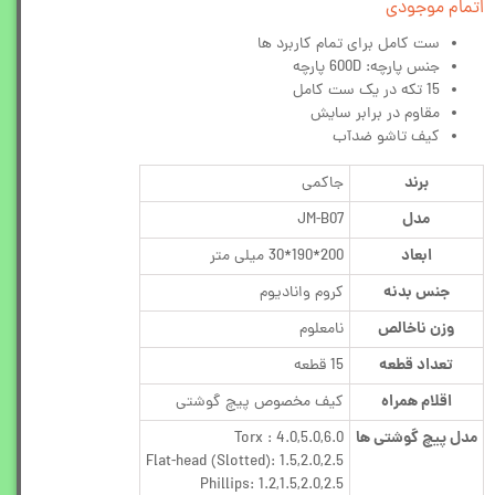
اتمام موجودی
ست کامل برای تمام کاربرد ها
جنس پارچه: 600D پارچه
15 تکه در یک ست کامل
مقاوم در برابر سایش
کیف تاشو ضدآب
برند
جاکمی
مدل
JM-B07
ابعاد
200*190*30 میلی متر
جنس بدنه
کروم وانادیوم
وزن ناخالص
نامعلوم
تعداد قطعه
15 قطعه
اقلام همراه
کیف مخصوص پیچ گوشتی
مدل پیچ گوشتی ها
Torx : 4.0,5.0,6.0
Flat-head (Slotted): 1.5,2.0,2.5
Phillips: 1.2,1.5,2.0,2.5