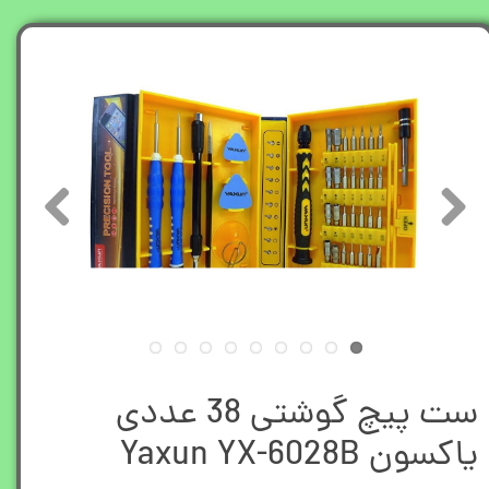
ست پیچ گوشتی 38 عددی
یاکسون Yaxun YX-6028B