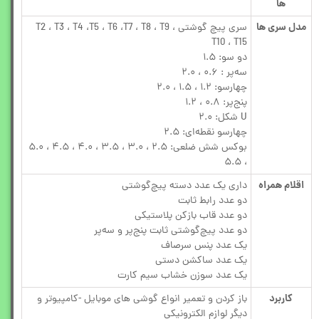
ها
مدل سری ها
سری پیچ گوشتی T2 ، T3 ، T4 ،T5 ، T6 ،T7 ، T8 ، T9 ،
T10 ، T15
دو سو: ۱.۵
سه‌پر : ۰.۶ ، ۲.۰
چهارسو: ۱.۲ ، ۱.۵ ، ۲.۰
پنج‌پر: ۰.۸ ، ۱.۲
U شکل: ۲.۰
چهارسو نقطه‌ای: ۲.۵
بوکس شش ضلعی: ۲.۵ ، ۳.۰ ، ۳.۵ ، ۴.۰ ، ۴.۵ ، ۵.۰
، ۵.۵
اقلام همراه
داری یک عدد دسته پیچ‌گوشتی
دو عدد رابط ثابت
دو عدد قاب باز‌کن پلاستیکی
دو عدد پیچ‌گوشتی ثابت پنج‌پر و سه‌پر
یک عدد پنس سرصاف
یک عدد ساکشن دستی
یک عدد سوزن خشاب سیم کارت
کاربرد
باز کردن و تعمیر انواع گوشی های موبایل -کامپیوتر و
دیگر لوازم الکترونیکی