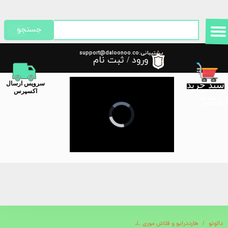
حساب کاربری من
جستجو
تغییر گذر واژه
پشتیبانی:support@daloonoo.co
ورود
/
ثبت نام
m
سفارشات
سبد خرید
​سرویس ارسال
خروج از حساب کاربری
اکسپرس
گیری سفارش
دالونو
هارددرایو و فلاش موری
ست پیچ گوشتی 38 عددی یاکسون Yaxun YX-6028B