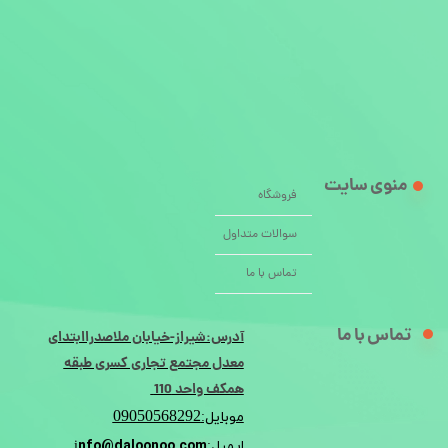
منوی سایت
فروشگاه
سوالات متداول
تماس با ما
تماس با ما
آدرس:شیراز-خیابان ملاصدراابتدای
معدل مجتمع تجاری کسری طبقه
همکف واحد 110
09050568292
موبایل:
nfo@daloonoo.com
ایمیل:i