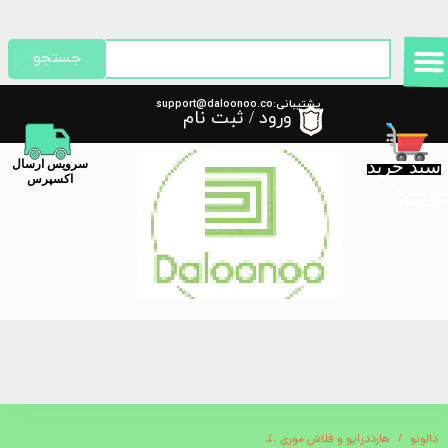
حساب کاربری من
جستجو
تغییر گذر واژه
پشتیبانی:support@daloonoo.co
ورود
/
ثبت نام
m
سفارشات
سبد خرید
​سرویس ارسال
خروج از حساب کاربری
اکسپرس
گیری سفارش
دالونو
هارددرایو و فلاش موری
ست پیچ گوشتی 6 عددی مکانیک همراه با استند mechanic King Kong