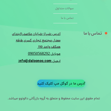
سوالات متداول
تماس با ما
تماس با ما
آدرس:شیراز-خیابان ملاصدراابتدای
معدل مجتمع تجاری کسری طبقه
همکف واحد 110
09050568292
موبایل:
nfo@daloonoo.com
ایمیل:i
آدرس ما در گوگل مپ کلیک کنید
تمام حقوق این سایت محفوظ و متعلق به گروه بازرگانی دالونوو میباشد.