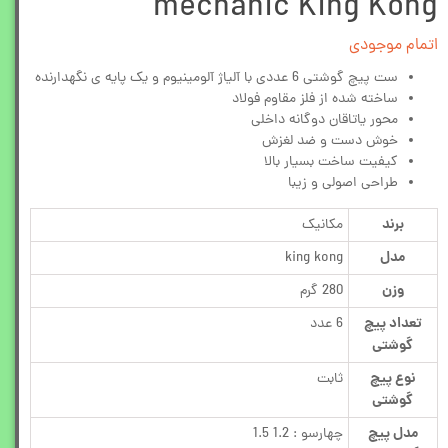
mechanic King Kong
اتمام موجودی
ست پیچ گوشتی 6 عددی با آلیاژ آلومینیوم و یک پایه ی نگهدارنده
ساخته شده از فلز مقاوم فولاد
محور یاتاقان دوگانه داخلی
خوش دست و ضد لغزش
کیفیت ساخت بسیار بالا
طراحی اصولی و زیبا
برند
مکانیک
مدل
king kong
وزن
280 گرم
تعداد پیچ
6 عدد
گوشتی
نوع پیچ
ثابت
گوشتی
مدل پیچ
چهارسو : 1.2 1.5