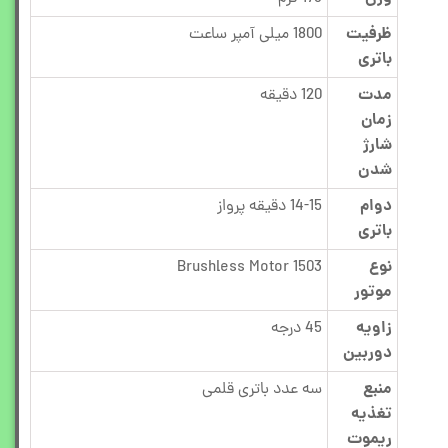
ظرفیت
1800 میلی آمپر ساعت
باتری
مدت
120 دقیقه
زمان
شارژ
شدن
دوام
14-15 دقیقه پرواز
باتری
نوع
1503 Brushless Motor
موتور
زاویه
45 درجه
دوربین
منبع
سه عدد باتری قلمی
تغذیه
ریموت