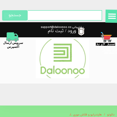
حساب کاربری من
جستجو
تغییر گذر واژه
پشتیبانی:support@daloonoo.co
ورود
/
ثبت نام
m
سفارشات
سبد خرید
​سرویس ارسال
خروج از حساب کاربری
اکسپرس
گیری سفارش
دالونو
هارددرایو و فلاش موری
کوادکوپتر (هلی شات) دوربین دار پرودو Porodo Aerovision FPV Drone PD-DRNDC-BK