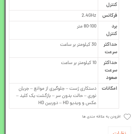
کنترل
فرکانس
2.4GHz
برد
80-100 متر
کنترل
حداکثر
30 کیلومتر بر ساعت
سرعت
حداکثر
10 کیلومتر بر ساعت
سرعت
صعود
امکانات
دستکاری ژست – جلوگیری از موانع – جریان
نوری – حالت بدون سر – بازگشت یک کلید –
عکس و ویدیو HD – دوربین HD
افزودن به علاقه مندی ها