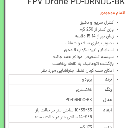
FPV Drone PD-DRNDC-BK
اتمام موجودی
کنترل سریع و دقیق
وزن کمتر از 250 گرم
زمان پرواز 14-15 دقیقه
تصویر برداری صاف و شفاف
استابلایزر ژیروسکوپ 6 محور
سیستم تشخیص موانع همه جانبه
بازگشت اتوماتیک به نقطه برخاست
امکان ست کردن نقطه جغرافیایی مورد نظر
برند
پرودو
رنگ
خاکستری
مدل
PD-DRNDC-BK
ابعاد
35*35*10 سانتی متر در حالت باز
8*9*14 سانتی متر در حالت بسته
وزن
173 گرم