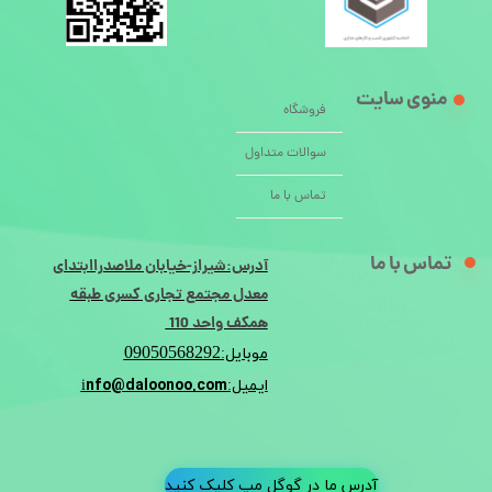
منوی سایت
فروشگاه
سوالات متداول
تماس با ما
تماس با ما
آدرس:شیراز-خیابان ملاصدراابتدای
معدل مجتمع تجاری کسری طبقه
همکف واحد 110
09050568292
موبایل:
nfo@daloonoo.com
ایمیل:i
آدرس ما در گوگل مپ کلیک کنید