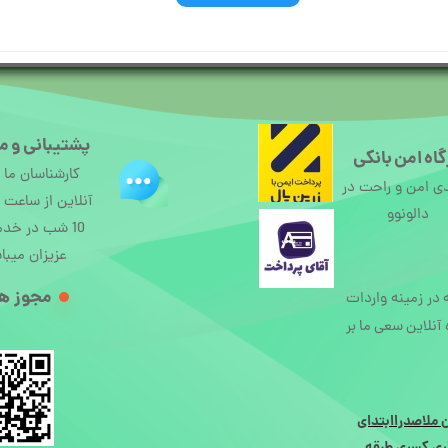
پشتیبانی و م
اه امن بانکی
کارشناسان ما
ی امن و راحت در
دالونوو
10 شب در خد
عزیزان میبا
مجوز ها
ه در زمینه واردات
آنلاین سعی ما بر
 ملاصدراابتدای