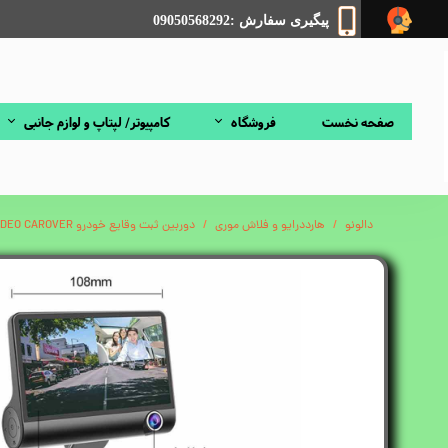
پیگیری سفارش :09050568292
صفحه نخست
فروشگاه
کامپیوتر/ لپتاپ و لوازم جانبی
دالونو
هارددرایو و فلاش موری
دوربین ثبت وقایع خودرو VIDEO CAROVER با دوربین ۳ لنز