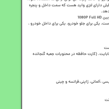
بلی دارای لنزی واید هست که سمت داخل و پنجره
دهد.
ت، یکی برای جلو خودرو، یکی برای داخل خودرو ،
نی از کارت حافظه 32 گیگابایت. (کارت حافظه در محتویات جعبه گنجانده
یسی ،آلمانی، ژاپنی،فرانسه و چینی
کت