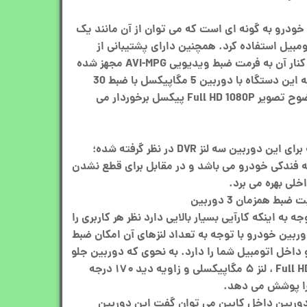
 فوق العاده دوربین 3 لنزه خودرو به گونه ای است که می توان از آن مانند یک
مبیل استفاده کرد. همچنین دارای پشتیبانی از
حافظه تا 32 گیگابایت بود و در کنار آن به فرمت ضبط ویدیویی AVI-MPG مجهز شده
است. البته جالب است بدانید که این دستگاه با دوربین 5 مگاپیکسل با ضبط 30
فریم در ثانیه فراهم شده و از وضوح تصویر Full HD 1080P پیکسل برخوردار می
یکی از مزیت های برجسته ای که برای این دوربین سه لنز DVR در نظر گرفته شده؛
ه فندکی خودرو می باشد و در مقابل برای قطع نشدن
خلی بهره می برد.
 به اینکه کارآیی بسیار بالایی دارد نظر هر کاربری را
بین خودرو با توجه به تعداد لنزهای آن امکان ضبط
 داخل اتومبیل شما را دارد. به نحوی که دوربین جلو
خودرو با کیفیت واقعی Full HD 1080p ، لنز ۵ مگاپیکسلی و زاویه دید ۱۷۰ درجه
را پوشش می دهد.
وربین داخل کابین می توان گفت این دوربین