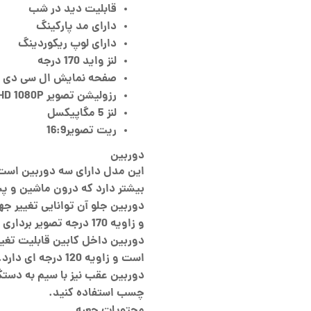
قابلیت دید در شب
دارای مد پارکینگ
دارای لوپ ریکوردینگ
لنز واید 170 درجه
صفحه نمایش ال سی دی 4 اینجی
رزولیشن تصویر Full HD 1080P
لنز 5 مگاپیکسل
ریت تصویر16:9
دوربین
این مدل دارای سه دوربین است 
بیشتر دارد که درون ماشین و پ
و زاویه 170 درجه تصویر برداری می کند.
است و زاویه 120 درجه ای دارد.
دوربین عقب نیز با سیم به دستگ
چسب استفاده کنید.
محتویات جعبه