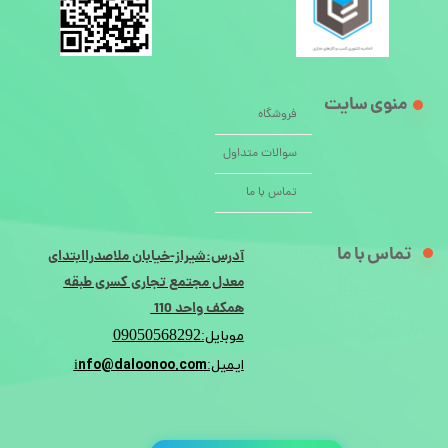
منوی سایت
فروشگاه
سوالات متداول
تماس با ما
تماس با ما
آدرس:شیراز-خیابان ملاصدراابتدای
معدل مجتمع تجاری کسری طبقه
همکف واحد 110
09050568292
موبایل:
nfo@daloonoo.com
ایمیل:i