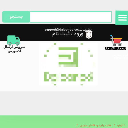
حساب کاربری من
جستجو
تغییر گذر واژه
پشتیبانی:support@daloonoo.co
ورود
/
ثبت نام
m
سفارشات
سبد خرید
​سرویس ارسال
خروج از حساب کاربری
اکسپرس
گیری سفارش
دالونو
هارددرایو و فلاش موری
کتری برقی تاشو خودرو گرین لاین مدل Electric Kettle GNCARFELKT