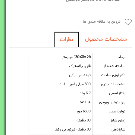
افزودن به علاقه مندی ها
مشخصات محصول
نظرات
ابعاد
130x31x 29 میلیمتر
ساخته شده از
فلز و پلاستیک
تکنولوژی ساخت
تیغه سرامیکی
مشخصات باتری
600 میلی آمپر ساعت
ولتاژ اسمی
3.7 ولت
پارامترهای ورودی
5V = 1A
توان اسمی
6500 دور
زمان شارژ
90 دقیقه
شارژدهی
90 دقیقه کارکرد بی وقفه