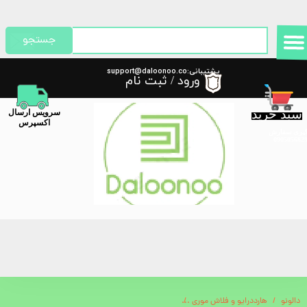
حساب کاربری من
جستجو
تغییر گذر واژه
پشتیبانی:support@daloonoo.co
ورود
/
ثبت نام
m
سفارشات
سبد خرید
​سرویس ارسال
خروج از حساب کاربری
اکسپرس
گیری سفارش
دالونو
هارددرایو و فلاش موری
ماشین اصلاح گرین مدل Green Lion 2 in 1 Sensitive Area