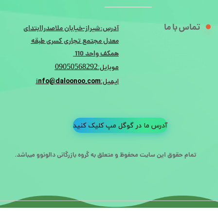
تماس با ما
آدرس:شیراز-خیابان ملاصدراابتدای
معدل مجتمع تجاری کسری طبقه
همکف واحد 110
09050568292
موبایل:
nfo@daloonoo.com
ایمیل:i
آدرس ما در گوگل مپ کلیک کنید
تمام حقوق این سایت محفوظ و متعلق به گروه بازرگانی دالونوو میباشد.