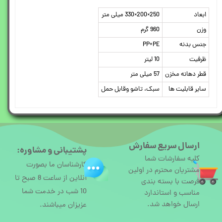
ابعاد
250×200×330 میلی متر
وزن
960 گرم
جنس بدنه
PP+PE
ظرفیت
10 لیتر
قطر دهانه مخزن
57 میلی متر
سایر قابلیت ها
سبک، تاشو وقابل حمل
ارسال سریع سفارش
پشتیبانی و مشاوره:
کلیه سفارشات شما
کارشناسان ما بصورت
مشتریان محترم در اولین
آنلاین از ساعت 8 صبح تا
فرصت با بسته بندی
10 شب در خدمت شما
مناسب و استاندارد
ارسال خواهد شد.
عزیزان میباشند.