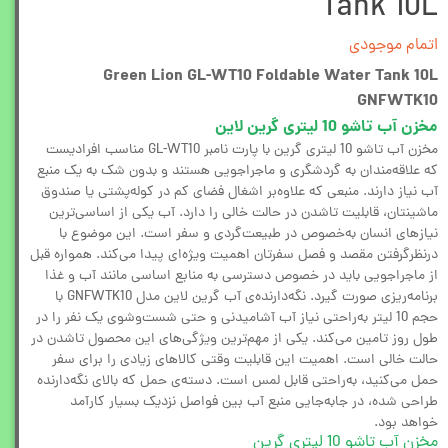
Tank 10L
اتمام موجودی
Green Lion GL-WT10 Foldable Water Tank 10L
GNFWTK10
مخزن آب تاشو 10 لیتری گرین لاین
مخزن آب تاشو 10 لیتری گرین با پارت نامبر GL-WT10 مناسب افرادیست
که علاقه‌مندان به گردشگری و ماجراجویی هستند و بدون شک به یک منبع
آب نیاز دارند. منبعی که علاوه‌بر اشغال فضای کم در کوله‌پشتی یا صندوق
ماشینتان، قابلیت تاشدن در حالت خالی را دارد. آب یکی از اساسی‌ترین
نیازهای انسان به‌خصوص در طبیعت‌گردی و سفر است. این موضوع با
درنظرگرفتن مقصد و فصل سفرتان اهمیت ویژه‌ای پیدا می‌کند. همواره قبل
از ماجراجویی باید در خصوص دسترسی به منابع اساسی مانند آب و غذا
برنامه‌ریزی صورت گیرد. نگه‌دارنده‌ی آب گرین لاین مدل GNFWTK10 با
حجم 10 لیتر به‌راحتی نیاز آب آشامیدنی و حتی شست‌وشوی یک نفر را در
طول روز تامین می‌کند. یکی از مهم‌ترین ویژگی‌های این محصول تاشدن در
حالت خالی است. اهمیت این قابلیت وقتی کالاهای زیادی را برای سفر
حمل می‌کنید، به‌راحتی قابل لمس است. دسته‌ی حمل که بالای نگه‌دارنده
طراحی شده، در جابه‌جایی منبع آب بین فواصل نزدیک بسیار کارآمد
خواهد بود.
مخزن آب تاشو 10 لیتری گرین