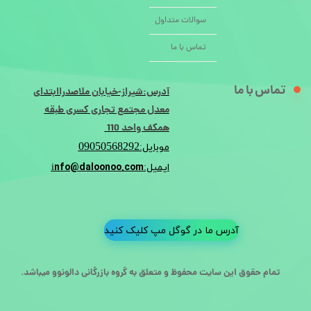
سوالات متداول
تماس با ما
تماس با ما
آدرس:شیراز-خیابان ملاصدراابتدای
معدل مجتمع تجاری کسری طبقه
همکف واحد 110
09050568292
موبایل:
nfo@daloonoo.com
ایمیل:i
آدرس ما در گوگل مپ کلیک کنید
تمام حقوق این سایت محفوظ و متعلق به گروه بازرگانی دالونوو میباشد.