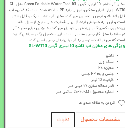
مخزن آب تاشو 10 لیتری گرین Green Foldable Water Tank 10L مدل GL-
WT10 از پلی اتیلن محکم و اجزای پایه PP ساخته شده است که ذخیره آب
قابل اعتماد و ایمن را تضمین می کند. مخزن آب تاشو سبک و قابل تاشو
است و آن را به همراهی ایده آل برای فعالیت های خارج از منزل مانند
پیاده روی، کمپینگ و پیاده روی تبدیل می کند، همچنین برای ذخیره آب
در خانه یا محل کار بسیار مناسب است. این محصول یک وسیله پرکاربرد
است که می تواند دسترسی به آب را برایتان بسیار آسان کند.
ویژگی های مخزن آب تاشو 10 لیتری گرین GL-WT10
تاشو
سبک وزن
مخزن: PE
جنس پایه: PP جنس
ظرفیت 10 لیتر
قطر دهانه مخزن 57 میلی متر
اندازه محصول: 33×20×25 سانتی متر
افزودن به علاقه مندی ها
مشخصات محصول
نظرات