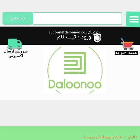
حساب کاربری من
جستجو
تغییر گذر واژه
پشتیبانی:support@daloonoo.co
ورود
/
ثبت نام
m
سفارشات
سبد خرید
​سرویس ارسال
خروج از حساب کاربری
اکسپرس
گیری سفارش
دالونو
هارددرایو و فلاش موری
مخزن آب تاشو 10 لیتری گرین لاین مدل Foldable Water Tank 10L