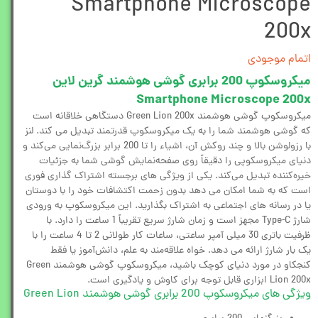
Smartphone Microscope
200x
اتمام موجودی
میکروسکوپ 200 برابری گوشی هوشمند گرین لاین
Smartphone Microscope 200x
میکروسکوپ گوشی هوشمند Green Lion 200x دستگاهی خلاقانه است
که گوشی هوشمند شما را به یک میکروسکوپ قدرتمند تبدیل می کند. لنز
با رزولوشن بالا و چند روکش آن، اشیاء را تا 200 برابر بزرگ‌نمایی می‌کند و
دنیای میکروسکوپی را دقیقاً روی صفحه‌نمایش گوشی شما به جزئیات
خیره‌کننده تبدیل می‌کند. یکی از ویژگی های برجسته اشتراک گذاری فوری
است که به شما امکان می دهد بدون زحمت اکتشافات خود را با دوستان
یا در رسانه های اجتماعی به اشتراک بگذارید. این میکروسکوپ به ورودی
شارژ Type-C مجهز است و زمان شارژ سریع تقریباً 1 ساعت را دارد. با
ظرفیت باتری 30 میلی آمپر ساعتی، ساعات کار طولانی 2 تا 4 ساعت را با
یک بار شارژ ارائه می دهد. خواه علاقه‌مند به علم، دانش‌آموز یا فقط
کنجکاو در مورد دنیای کوچک باشید، میکروسکوپ گوشی هوشمند Green
Lion 200x ابزاری قابل توجه برای کاوش و یادگیری است.
ویژگی های میکروسکوپ 200 برابری گوشی هوشمند Green Lion