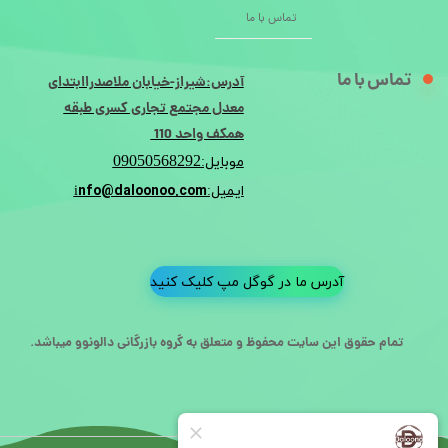
تماس با ما
تماس با ما
آدرس:شیراز-خیابان ملاصدراابتدای
معدل مجتمع تجاری کسری طبقه
همکف واحد 110
09050568292
موبایل:
nfo@daloonoo.com
ایمیل:i
آدرس ما در گوگل مپ کلیک کنید
تمام حقوق این سایت محفوظ و متعلق به گروه بازرگانی دالونوو میباشد.