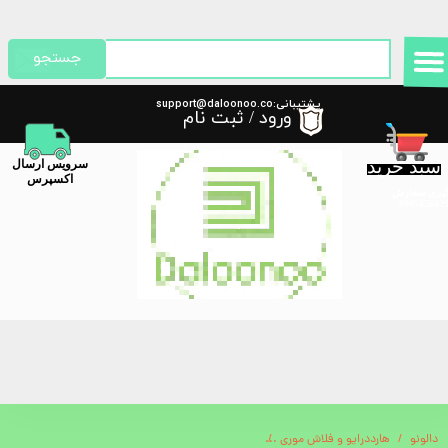
حساب کاربری من
جستجو
تغییر گذر واژه
پشتیبانی:support@daloonoo.co
ورود
/
ثبت نام
m
سفارشات
سبد خرید
​سرویس ارسال
خروج از حساب کاربری
اکسپرس
گیری سفارش
دالونو
هارددرایو و فلاش موری
میکروسکوپ 200 برابری گوشی هوشمند گرین لاین Smartphone Microscope 200x