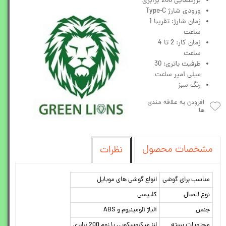
بزرگنمایی 200 برابری
ورودی شارژ Type-C
زمان شارژ: تقریبا 1
ساعت
زمان کار: 2 تا 4
ساعت
ظرفیت باتری: 30
میلی آمپر ساعت
رنگ سبز
افزودن به علاقه مندی
ها
مشخصات محصول
نظرات
مناسب برای گوشی
انواع گوشی های موبایل
نوع اتصال
کلیپسی
جنس
آلیاژ آلومینیوم و ABS
محتویات بسته
لنز میکروسکوپی با زوم 200 برابری