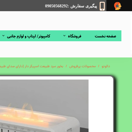
پیگیری سفارش :09050568292
صفحه نخست
فروشگاه
کامپیوتر/ لپتاپ و لوازم جانبی
دالونو
محصولات پرفروش
بخور سرد طبیعت اسپیکر دار (دارای صدای طبی