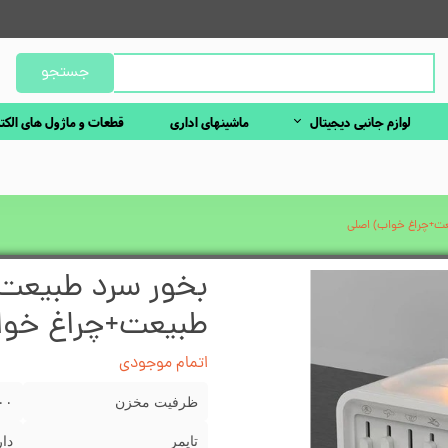
جستجو
لوازم جانبی دیجیتال
ماشینهای اداری
قطعات و ماژول های الکت
عت+چراغ خواب) اصلی
بخور سرد طبیعت 
طبیعت+چراغ خوا
اتمام موجودی
ظرفیت مخزن
۲۰۰ میلی
تایمر
دار