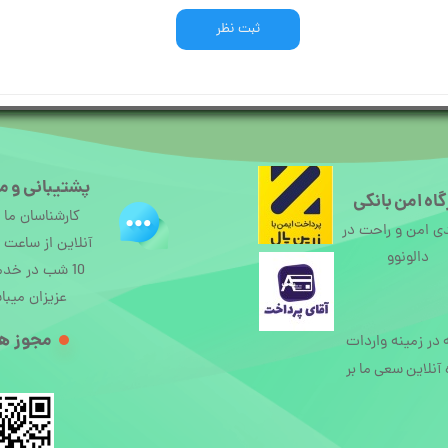
ثبت نظر
پشتیبانی و م
اه امن بانکی
کارشناسان ما
ی امن و راحت در
دالونوو
10 شب در خد
عزیزان میبا
مجوز ها
ه در زمینه واردات
آنلاین سعی ما بر