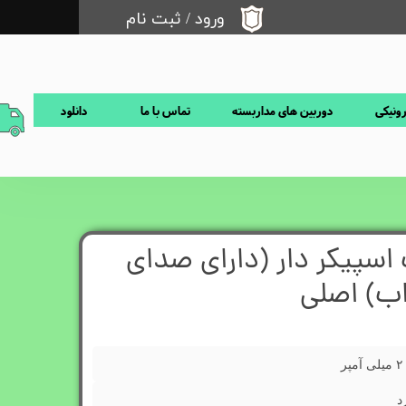
ورود
/
ثبت نام
حساب کاربری من
تغییر گذر واژه
رونیکی
دوربین های مداربسته
تماس با ما
دانلود
سفارشات
خروج از حساب کاربری
اسپیکر دار (دارای صدای
ب) اصلی
 آمپر
د