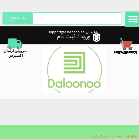
حساب کاربری من
جستجو
تغییر گذر واژه
پشتیبانی:support@daloonoo.co
ورود
/
ثبت نام
m
سفارشات
سبد خرید
​سرویس ارسال
خروج از حساب کاربری
اکسپرس
گیری سفارش
دالونو
محصولات پرفروش
شارژر فندکی جمع‌شونده گرین لاین مدل 50 وات | فست شارژ و قابل حمل