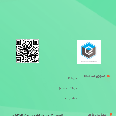
منوی سایت
فروشگاه
سوالات متداول
تماس با ما
تماس با ما
آدرس:شیراز-خیابان ملاصدراابتدای