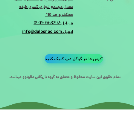
معدل مجتمع تجاری کسری طبقه
همکف واحد 110
09050568292
موبایل:
nfo@daloonoo.com
ایمیل:i
آدرس ما در گوگل مپ کلیک کنید
تمام حقوق این سایت محفوظ و متعلق به گروه بازرگانی دالونوو میباشد.