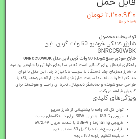
قابل حمل
۲,۲۰۰,۹۴۰ تومان
Only ۲ left
توضیحات محصول
شارژر فندکی خودرو 50 وات گرین لاین
GNRCC50WBK
شارژر خودرو جمع‌شونده 50 وات گرین لاین مدل GNRCC50WBK
راهکاری ایده‌آل برای کسانی است که در سفرهای طولانی یا شلوغی روزمره،
به شارژ همزمان چند دستگاه با سرعت بالا نیاز دارند. این مدل با توان
حداکثر 50 وات، نه تنها سرعت شارژ فوق‌العاده‌ای ارائه می‌دهد، بلکه با
طراحی جمع‌شونده و نمایشگر دیجیتال، تجربه‌ای راحت و هوشمند برای
کاربران فراهم می‌کند.
ویژگی‌های کلیدی
توان کل 50 وات با پشتیبانی از شارژ سریع
خروجی USB-C با توان 30W برای دستگاه‌های جدید
خروجی Lightning و USB-A با شدت جریان 5V/2.4A
طراحی جمع‌شونده با کابل 80 سانتی‌متری
قابلیت تنظیم زاویه 180 درجه