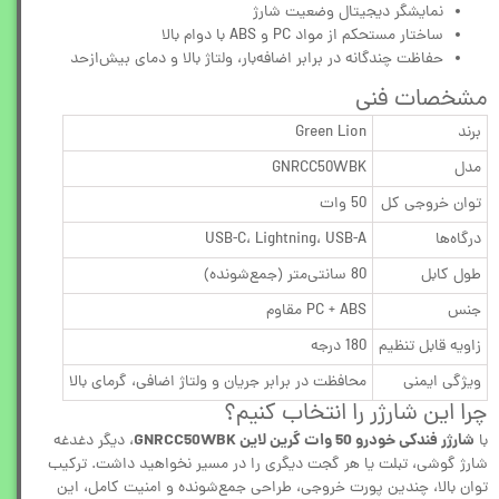
نمایشگر دیجیتال وضعیت شارژ
ساختار مستحکم از مواد PC و ABS با دوام بالا
حفاظت چندگانه در برابر اضافه‌بار، ولتاژ بالا و دمای بیش‌ازحد
مشخصات فنی
برند
Green Lion
مدل
GNRCC50WBK
توان خروجی کل
50 وات
درگاه‌ها
USB-C، Lightning، USB-A
طول کابل
80 سانتی‌متر (جمع‌شونده)
جنس
PC + ABS مقاوم
زاویه قابل تنظیم
180 درجه
ویژگی ایمنی
محافظت در برابر جریان و ولتاژ اضافی، گرمای بالا
چرا این شارژر را انتخاب کنیم؟
شارژر فندکی خودرو 50 وات گرین لاین GNRCC50WBK
با
، دیگر دغدغه
شارژ گوشی، تبلت یا هر گجت دیگری را در مسیر نخواهید داشت. ترکیب
توان بالا، چندین پورت خروجی، طراحی جمع‌شونده و امنیت کامل، این