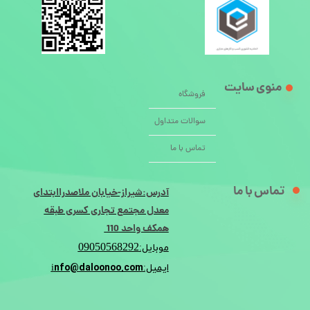
منوی سایت
فروشگاه
سوالات متداول
تماس با ما
تماس با ما
آدرس:شیراز-خیابان ملاصدراابتدای
معدل مجتمع تجاری کسری طبقه
همکف واحد 110
09050568292
موبایل:
nfo@daloonoo.com
ایمیل:i