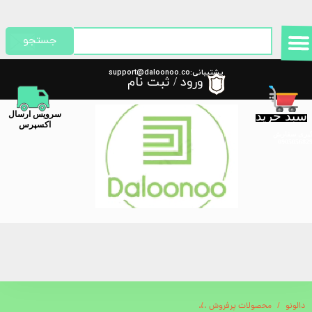
حساب کاربری من
جستجو
تغییر گذر واژه
پشتیبانی:support@daloonoo.co
ورود
/
ثبت نام
m
سفارشات
سبد خرید
​سرویس ارسال
خروج از حساب کاربری
اکسپرس
گیری سفارش
دالونو
محصولات پرفروش
باتری قابل شارژ کنترلر ایکس باکس + کابل USB-C برای کنترلر جدید ایکس باکس اورجینال 1727