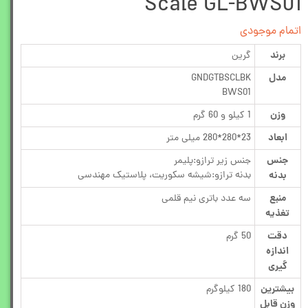
Scale GL-BWS01
اتمام موجودی
برند
گرین
مدل
GNDGTBSCLBK
BWS01
وزن
1 کیلو و 60 گرم
ابعاد
23*280*280 میلی متر
جنس
جنس زیر ترازو:پلیمر
بدنه
بدنه ترازو:شیشه سکوریت، پلاستیک مهندسی
منبع
سه عدد باتری نیم قلمی
تغذیه
دقت
50 گرم
اندازه
گیری
بیشترین
180 کیلوگرم
وزن قابل