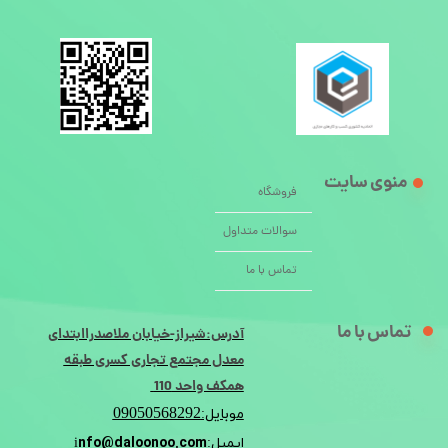
منوی سایت
فروشگاه
سوالات متداول
تماس با ما
تماس با ما
آدرس:شیراز-خیابان ملاصدراابتدای
معدل مجتمع تجاری کسری طبقه
همکف واحد 110
09050568292
موبایل:
nfo@daloonoo.com
ایمیل:i