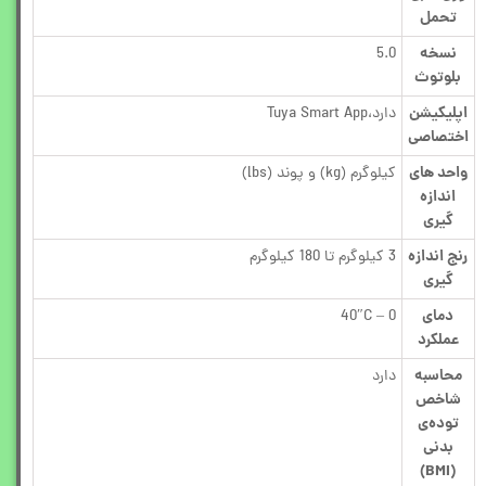
تحمل
نسخه
5.0
بلوتوث
اپلیکیشن
دارد،Tuya Smart App
اختصاصی
واحد های
کیلوگرم (kg) و پوند (lbs)
اندازه
گیری
رنج اندازه
3 کیلوگرم تا 180 کیلوگرم
گیری
دمای
0 – 40″C
عملکرد
محاسبه
دارد
شاخص
توده‌ی
بدنی
(BMI)