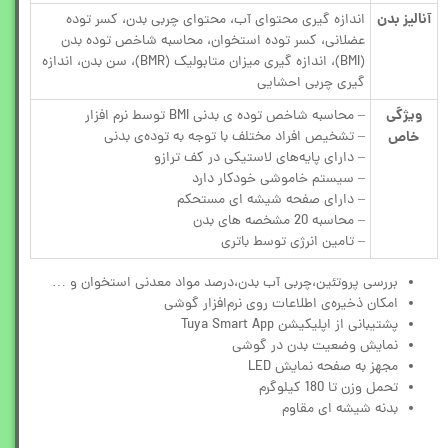
آنالیز بدن
اندازه گیری محتوای آب، محتوای چربی بدن، کسر توده
عضلانی، کسر توده استخوان، محاسبه شاخص توده بدن
(BMI)، اندازه گیری میزان متابولیک (BMR)، سن بدن، اندازه
گیری چربی احشایی
ویژگی
– محاسبه شاخص توده‌ ی بدنی BMI توسط نرم‌ افزار
خاص
– تشخیص افراد مختلف با توجه به توده‌ی بدنی
– دارای پایه‌های لاستیکی در کف ترازو
– سیستم خاموشی خودکار دارد
– دارای صفحه شیشه ای مستحکم
– محاسبه 20 مشخصه های بدن
– تامین انرژی توسط باتری
بررسی پروتئین،چربی آب بدن،درصد مواد معدنی استخوان و …
امکان ذخیره‌ی اطلاعات روی نرم‌افزار گوشی
پشتیبانی از اپلیکیشن Tuya Smart App
نمایش وضعیت بدن در گوشی
مجهز به صفحه نمایش LED
تحمل وزن تا 180 کیلوگرم
بدنه شیشه ای مقاوم