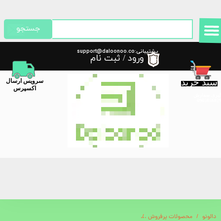
حساب کاربری من
جستجو
تغییر گذر واژه
پشتیبانی:support@daloonoo.co
ورود
/
ثبت نام
m
سفارشات
سبد خرید
​سرویس ارسال
خروج از حساب کاربری
اکسپرس
گیری سفارش
دالونو
محصولات پرفروش
ترازوی هوشمند گرین لاین Green Lion Digital Body Scale GL-BWS01