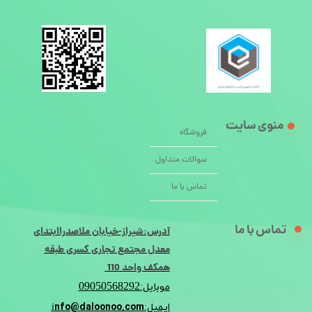
منوی سایت
فروشگاه
سوالات متداول
تماس با ما
تماس با ما
آدرس:شیراز-خیابان ملاصدراابتدای
معدل مجتمع تجاری کسری طبقه
همکف واحد 110
09050568292
موبایل:
nfo@daloonoo.com
ایمیل:i