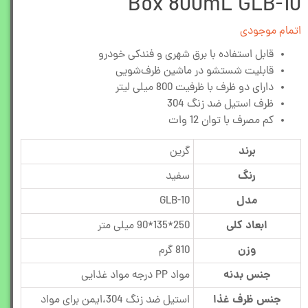
Box 800mL GLB-10
اتمام موجودی
قابل استفاده با برق شهری و فندکی خودرو
قابلیت شستشو در ماشین ظرف‌شویی
دارای دو ظرف با ظرفیت 800 میلی لیتر
ظرف استیل ضد زنگ 304
کم مصرف با توان 12 وات
برند
گرین
رنگ
سفيد
مدل
GLB-10
ابعاد کلی
250*135*90 میلی متر
وزن
810 گرم
جنس بدنه
مواد PP درجه مواد غذایی
جنس ظرف غذا
استیل ضد زنگ 304،ایمن برای مواد