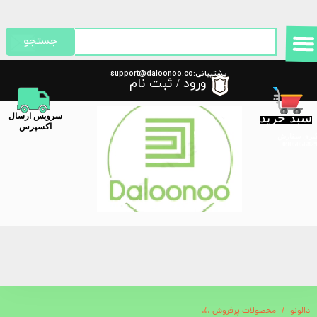
حساب کاربری من
جستجو
تغییر گذر واژه
پشتیبانی:support@daloonoo.co
ورود
/
ثبت نام
m
سفارشات
سبد خرید
​سرویس ارسال
خروج از حساب کاربری
اکسپرس
گیری سفارش
دالونو
محصولات پرفروش
ظرف غذای برقی گرین لاین Green Lion Electronic Lunch Box 800mL GLB-10