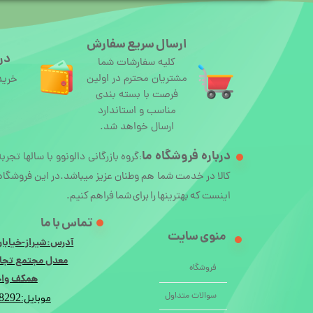
ارسال سریع سفارش
درگ
کلیه سفارشات شما
مشتریان محترم در اولین
خرید
فرصت با بسته بندی
مناسب و استاندارد
ارسال خواهد شد.
درباره
فروشگاه ما
گروه بازرگانی دالونوو با سالها تجرب
:
کالا در خدمت شما هم وطنان عزیز میباشد.در این فروشگاه 
اینست که بهترینها را برای شما فراهم کنیم.
تماس با ما
منوی سایت
آدرس:شیراز-خیابان
معدل مجتمع تجار
فروشگاه
همکف واحد 
سوالات متداول
8292
موبایل: