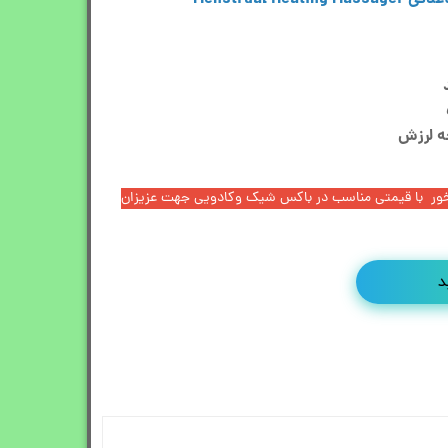
ه لرزش
بخور با قیمتی مناسب در باکس شیک وکادویی جهت عزیزان
د