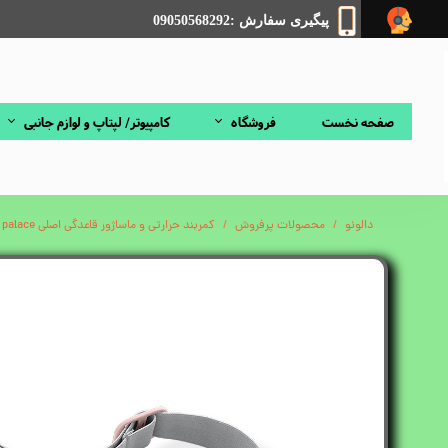
پیگیری سفارش :09050568292
صفحه نخست
فروشگاه
کامپیوتر/ لپتاپ و لوازم جانبی
دالونو
محصولات پرفروش
کمربند حرارتی و ماساژور قاعدگی اصلی Intelligent dimming belt palace