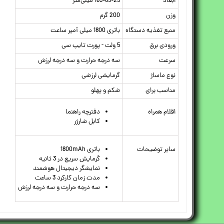
ابعاد
25×85×185 میلی‌متر
وزن
200 گرم
منبع تغذیه دستگاه
باتری 1800 میلی آمپر ساعت
ورودی برق
5 ولت - پورت تایپ سی
سرعت
سه درجه حرارت و سه درجه لرزش
نوع ماساژ
گرمایشی لرزشی
مناسب برای
شکم و پهلو
اقلام همراه
دفترچه راهنما
کابل شارژر
سایر توضیحات
باتری 1800mAh
گرمایش سریع در 3 ثانیه
نمایشگر دیجیتال هوشمند
مدت زمان کارکرد 3 ساعت
سه درجه حرارت و سه درجه لرزش