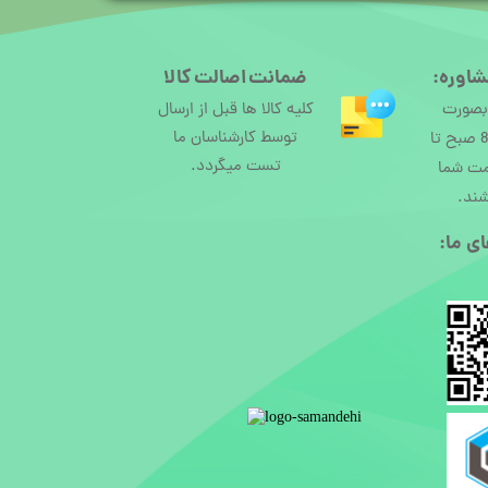
شاوره:
ضمانت اصالت کالا
 بصورت
کلیه کالا ها قبل از ارسال
توسط کارشناسان ما
آنلاین از ساعت 8 صبح تا
تست میگردد.
مت شما
شند.
ی ما:​