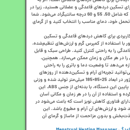
 ایده‌آل برای کاهش دردهای قاعدگی است. اگر به
رای تسکین دردهای قاعدگی و عضلانی هستید، زیرا در
سه سطح دمای قابل تنظیم دارد که شامل 50، 55 و 60 درجه سانتیگراد می‌شود. شما
 تحمل خود، دمای مناسب را انتخاب کنید و از گرمای
کاربردی برای کاهش دردهای قاعدگی و تسکین
با استفاده از کمپرس گرم و لرزش‌های تنظیم‌شده،
اعدگی را به راحتی کنترل کنید. طراحی سبک و قابل
 را در هر مکان و زمان ممکن می‌سازد. همچنین،
زه می‌دهد تا وضعیت دما و باتری را به راحتی
وانید تجربه‌ای آرام و تسکین‌دهنده از روزهای
قاعدگی داشته باشید. این ماساژور در ابعاد 25×85×185 میلی‌متر تولید شده و وزنی
کمتر از 200 گرم دارد. وزن نسبتا پایین این دستگاه، با بدنه‌ای از جنس ABS، این
ده و استفاده از آن را در هر زمان و مکانی آسان
دارای فناوری کاهش نویز است که باعث می‌شود در
شود و لرزش‌های آن آرام و مطبوع باشد. این
لذت‌بخش و بدون مزاحمت از ماساژ و گرمای آن
Menstrual 