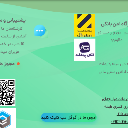
پشتیبانی و م
اه امن بانکی
کارشناسان ما
ی امن و راحت در
دالونوو
10 شب در خد
عزیزان میبا
مجوز ها
ه در زمینه واردات
آنلاین سعی ما بر
 ملاصدراابتدای
ی کسری طبقه
110
آدرس ما در گوگل مپ کلیک کنید
0905056