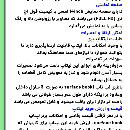
صفحه نمایش
دارای صفحه نمایش 14inch لمسی با کیفیت فول اچ
دی
(FULL HD)
می باشد
که تصاویر با رزولوشن بالا و رنگ
زیبایی را به نمایش می‌گذارد
امکان ارتقا و تعمیرات
قابلیت ارتقاپذیری
با وجود امکانات بالا، لپتاپ قابلیت ارتقاپذیری دارد تا
بتوانید همواره با نیازهای شما هماهنگ بماند
سهولت در تعمیرات
ماژولاریته بالای اجزای این لپتاپ باعث می‌شود تعمیرات
بسیار آسان انجام شود و نیاز به تعویض کامل قطعات را
به حداقل برساند
باطری لپ تاپ surface book1 به صورت 3 سلول داخلی
وعلاوه بر اینکه دارای طول عمر بسیار طولانی می باشد
راحت در بازار ایران یافت میشود و قابل تعویض می باشد
قیمت و ارزش خرید لپتاپ
با در نظر گرفتن قیمت رقابتی و امکانات برتر لپتاپ
surface book ، ارزش خرید این لپتاپ برای کاربرانی که