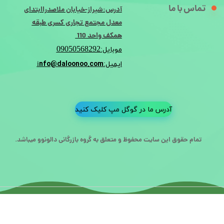
تماس با ما
آدرس:شیراز-خیابان ملاصدراابتدای
معدل مجتمع تجاری کسری طبقه
همکف واحد 110
09050568292
موبایل:
nfo@daloonoo.com
ایمیل:i
آدرس ما در گوگل مپ کلیک کنید
تمام حقوق این سایت محفوظ و متعلق به گروه بازرگانی دالونوو میباشد.