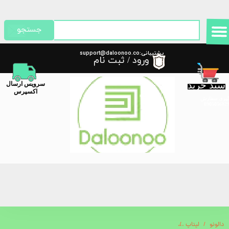
حساب کاربری من
جستجو
تغییر گذر واژه
پشتیبانی:support@daloonoo.co
ورود
/
ثبت نام
m
سفارشات
سبد خرید
​سرویس ارسال
خروج از حساب کاربری
اکسپرس
گیری سفارش
دالونو
لپتاپ
لپ تاپ استوک لمسی surface book2 i7(Gen 8)-16GB-1 TB SSD-6 GB GTX