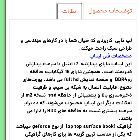
توضیحات محصول
نظرات
لپ تاپی کاربردی که خیال شما را در کارهای مهندسی و
طراحی سبک راحت میکند.
مشخصات فنی لپتاپ
این لپتاپ دارای پردازنده i7 اینتل با سرعت پردازش
قدرتمند است. همچنین دارای 16 گیگابایت حافظه
رمDDR4 و صفحه نمایش full hd می باشد. پورت‌های
متنوع، قابلیت اتصال به شبکه بی سیم، و ظرفیت
ذخیره‌سازی بالا و پشتیبانی از حافظه ssd نسخه m2 از
امکانات دیگر این لپتاپ محسوب می‌شوند که ده برابر
سرعت بیشتری نسبت به حافظه های HDD را دارا می
باشند.
گرافیک lap top surface book1 از نوع geforce میباشد
که یکی از مناسب ترین گزینه ها برای کارهای گرافیکی