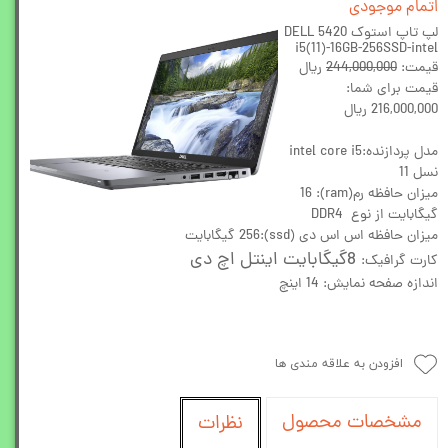
اتمام موجودی
لپ تاپ استوک
DELL 5420
i5(11)-16GB-256SSD-intel
قیمت:
244,000,000
ریال
قیمت برای شما:
216,000,000 ریال
مدل پردازنده:intel core i5
نسل 11
میزان حافظه رم(ram): 16
گیگابایت از نوع DDR4
میزان حافظه اس اس دی (ssd):256 گیگابایت
8گیگابایت اینتل اچ دی
کارت گرافیک:
اندازه صفحه نمایش: 14 اینچ
افزودن به علاقه مندی ها
مشخصات محصول
نظرات