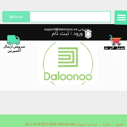
حساب کاربری من
جستجو
تغییر گذر واژه
پشتیبانی:support@daloonoo.co
ورود
/
ثبت نام
m
سفارشات
سبد خرید
​سرویس ارسال
خروج از حساب کاربری
اکسپرس
گیری سفارش
دالونو
لپتاپ
لپ تاپ استوک DELL 5420 i5(11)-16GB-256SSD-intel