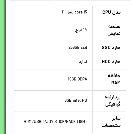
مدل CPU
core i5 نسل 11
صفحه
14 اینج
نمایش
هارد SSD
256GB ssd
هارد HDD
ندارد
حافظه
16GB DDR4
RAM
پردازنده
8GB intel HD
گرافیکی
سایر
HDMI/USB 3/JOY STICK/BACK LIGHT
مشخصات