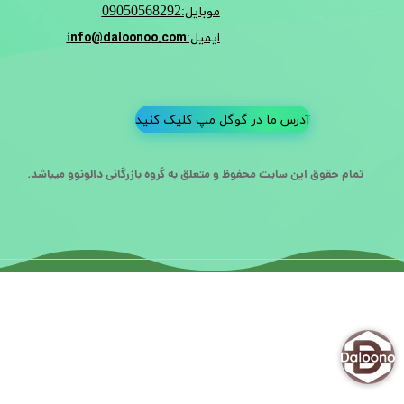
09050568292
موبایل:
nfo@daloonoo.com
ایمیل:i
آدرس ما در گوگل مپ کلیک کنید
تمام حقوق این سایت محفوظ و متعلق به گروه بازرگانی دالونوو میباشد.