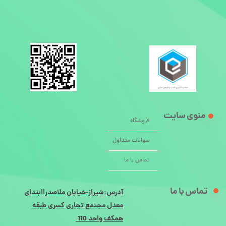
منوی سایت
فروشگاه
سوالات متداول
تماس با ما
تماس با ما
آدرس:شیراز-خیابان ملاصدراابتدای
معدل مجتمع تجاری کسری طبقه
همکف واحد 110