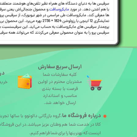
سرفیس ها به دنیای دستگاه های همراه نظیر تلفن‌های هوشمند متعلقند. 
با هم آشتی دهد. در مورد
مایکروسافت
و محصول جنجالی‌اش یعنی سرفیس
ها معرفی کند. مایکروسافت طی مراسمی در شهر نیویورک، از سرفیس پرو 2017 یا پرو 5 رونمایی کرد. این سرفیس حقیقتا تنه به تنه لپتاپ های امروزی می‌زند و نسل بع
پرچمدار سرفیس های مایکروسافت به حساب می‌آید. این سرفیسنسبت به نسل
سرفیس پرو را به عنوان محصولی معرفی می‌کردند که می‌تواند همه سرفیس ه
ارسال سریع سفارش
درگ
کلیه سفارشات شما
مشتریان محترم در اولین
خرید
فرصت با بسته بندی
مناسب و استاندارد
ارسال خواهد شد.
درباره
فروشگاه ما
گروه بازرگانی دالونوو با سالها تجرب
:
کالا در خدمت شما هم وطنان عزیز میباشد.در این فروشگاه 
اینست که بهترینها را برای شما فراهم کنیم.