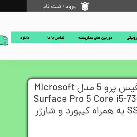
ورود
/
ثبت نام
حساب کاربری من
تغییر گذر واژه
رونیکی
دوربین های مداربسته
تماس با ما
دانلود
سفارشات
خروج از حساب کاربری
مایکروسافت سرفیس پرو 5 مدل Microsoft
Surface Pro 5 Core i5-
SSD/4GB intel HD به همراه کیبورد و شارژر