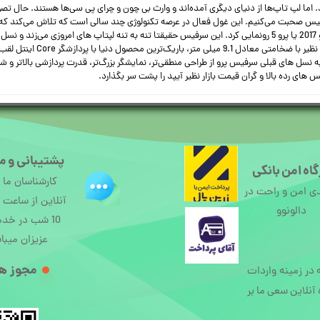
اما لپ تاپ‌ها از دنیای دیگری آمده‌اند و وارث بی چون و چرای پی سی‌ها هستند. حال تصو
 صحبت می‌کنیم. این غول فعال در عرصه تکنولوژی چند سالی است که تلاش می‌کند که 
دی
 های قبلی سرفیس پرو از طراحی منطقی‌تر، نمایشگر بزرگ‌تر، قدرت پردازشی بالاتر و شا
ای رده بالا و گران قیمت بازار نظیر آیپد را پشت سر بگذارد.
پشتیبانی و م
اه امن بانکی
کارشناسان ما
ی امن و راحت در
دالونوو
10 شب در خد
عزیزان میبا
مجوز ها
ه در زمینه واردات
آنلاین سعی ما بر