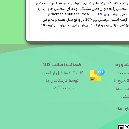
ر کنید که یک شرکت قدر دنیای تکنولوژی بخواهد این دو پدیده را
سرفیس را به عنوان فصل مشترک دو دنیای سرفیس ها و لپتاپ
سرفیس پرو 4
است.. Microsoft Surface Pro 5 از
نمایشگری 12 اینچی با رزولوشن 1824 * 2736 بهره می‌برد. این محصول بی نظیر با ضخامتی معادل 9.1 میلی متر، باریک‌ترین محصول دنیا با پردازشگر Core اینتل لقب گرفته است. سرفیس پرو 2017 در واقع نسل هفتم و به نوعی
رژدهی بهتری برخوردار است. پیش از این، مدیران مایکروسافت
شاوره:
ضمانت اصالت کالا
 بصورت
کلیه کالا ها قبل از ارسال
توسط کارشناسان ما
آنلاین از ساعت 8 صبح تا
تست میگردد.
مت شما
شند.
ی ما:​