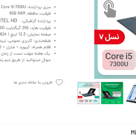
سری پردازنده: Core i5-7300U
ظرفیت حافظه: 8GB RAM
4GB INTEL HD
پردازنده گرافیکی:
ظرفیت هارد: 256 گیگابایت SSD
صفحه نمایش: 12.3 اینچ | 1824 × 2736 | لمسی | /کیفیت 2k/IPS
طبقه‌بندی: کاربری عمومی، تری
اقلام همراه: کیبورد + شارژر + ک
یک هفته مهلت تست از زمان تح
سوال میتوانید از طریق تیم پشت
افزودن به علاقه مندی ها
M