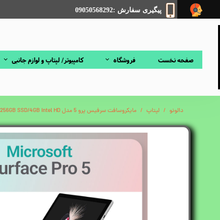
پیگیری سفارش :09050568292
صفحه نخست
فروشگاه
کامپیوتر/ لپتاپ و لوازم جانبی
دالونو
لپتاپ
مایکروسافت سرفیس پرو 5 مدل Microsoft Surface Pro 5 Core i5-7300U 8GB 256GB SSD/4GB intel HD به همراه کیبورد و شارژر درحدنو