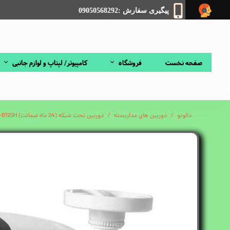
پیگیری سفارش :09050568292
صفحه نخست
فروشگاه
کامپیوتر/ لپتاپ و لوازم جانبی
دالونو
دوربین های مداربسته
دوربین تحت شبکه (24 ماه ضمانت) HiLook IPC-B120H