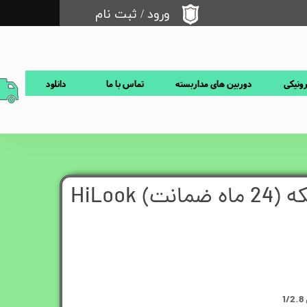
ورود
/
ثبت نام
حساب کاربری من
تغییر گذر واژه
رونیکی
دوربین های مداربسته
تماس با ما
دانلود
سفارشات
خروج از حساب کاربری
دوربین تحت شبکه (24 ماه ضمانت) HiLook