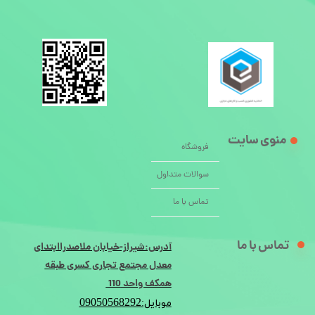
منوی سایت
فروشگاه
سوالات متداول
تماس با ما
تماس با ما
آدرس:شیراز-خیابان ملاصدراابتدای
معدل مجتمع تجاری کسری طبقه
همکف واحد 110
09050568292
موبایل: