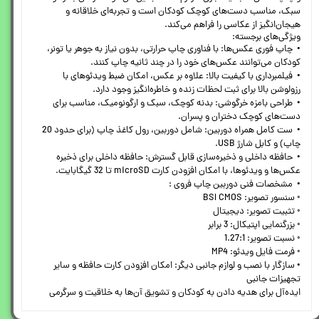
سبک، مناسب دست‌های کوچک کودکان است و تجربه‌ای خلاقانه و
هیجان‌انگیز از عکاسی را فراهم می‌کند.
ویژگی‌های برجسته:
• چاپ فوری عکس‌ها: با فناوری چاپ حرارتی، بدون نیاز به جوهر یا تونر،
کودکان می‌توانند عکس‌های خود را در چند ثانیه چاپ کنند.
• فیلمبرداری با کیفیت بالا: علاوه بر عکس، امکان ضبط ویدئوهای با
رزولوشن بالا برای ثبت لحظات زنده و خاطره‌انگیز وجود دارد.
• طراحی بامزه خرگوشی: بدنه کوچک، سبک و ارگونومیک، مناسب برای
دست‌های کوچک دختران و پسران.
• ست کامل همراه دوربین: شامل دوربین، رول کاغذ چاپ (برای حدود 20
چاپ) و کابل شارژ USB.
• حافظه داخلی و ذخیره‌سازی قابل گسترش: حافظه داخلی برای ذخیره
عکس‌ها و ویدئوها، با امکان افزودن کارت microSD تا 32 گیگابایت.
• مشخصات فنی دوربین چاپ فروی :
◦ سنسور تصویر: BSI CMOS
◦ تثبیت تصویر: دیجیتال
◦ بزرگنمایی اپتیکال: 3 برابر
◦ نسبت تصویر: 1.27:1
◦ فرمت فایل ویدئو: MP4
• سازگار با نصب و لوازم جانبی دیگر: امکان افزودن کارت حافظه و سایر
تجهیزات جانبی
ایده‌آل برای هدیه دادن به کودکان و تشویق آن‌ها به خلاقیت و سرگرمی