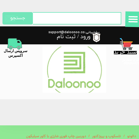
حساب کاربری من
جستجو
تغییر گذر واژه
پشتیبانی:support@daloonoo.co
ورود
/
ثبت نام
m
سفارشات
سبد خرید
​سرویس ارسال
خروج از حساب کاربری
اکسپرس
گیری سفارش
دالونو
تلسکوپ و پروژکتور
دوربین چاپ فوری شارژی با کاور سیلیکون