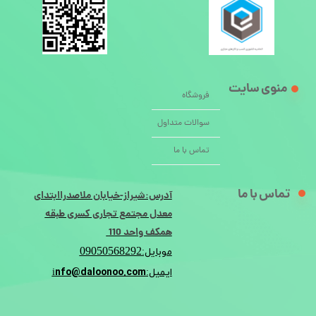
منوی سایت
فروشگاه
سوالات متداول
تماس با ما
تماس با ما
آدرس:شیراز-خیابان ملاصدراابتدای
معدل مجتمع تجاری کسری طبقه
همکف واحد 110
09050568292
موبایل:
nfo@daloonoo.com
ایمیل:i