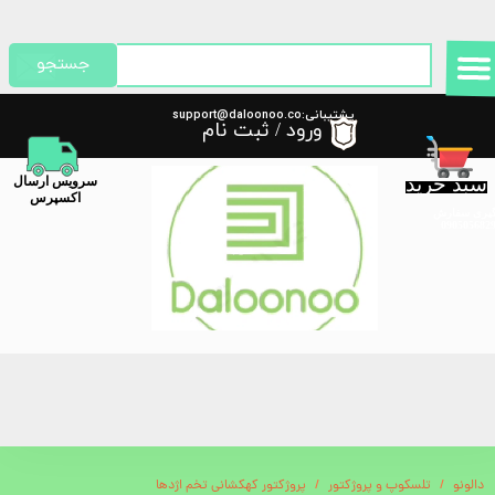
حساب کاربری من
جستجو
تغییر گذر واژه
پشتیبانی:support@daloonoo.co
ورود
/
ثبت نام
m
سفارشات
سبد خرید
​سرویس ارسال
خروج از حساب کاربری
اکسپرس
گیری سفارش
دالونو
تلسکوپ و پروژکتور
پروژکتور کهکشانی تخم اژدها