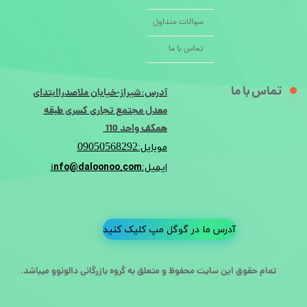
سوالات متداول
تماس با ما
تماس با ما
آدرس:شیراز-خیابان ملاصدراابتدای
معدل مجتمع تجاری کسری طبقه
همکف واحد 110
09050568292
موبایل:
nfo@daloonoo.com
ایمیل:i
آدرس ما در گوگل مپ کلیک کنید
تمام حقوق این سایت محفوظ و متعلق به گروه بازرگانی دالونوو میباشد.