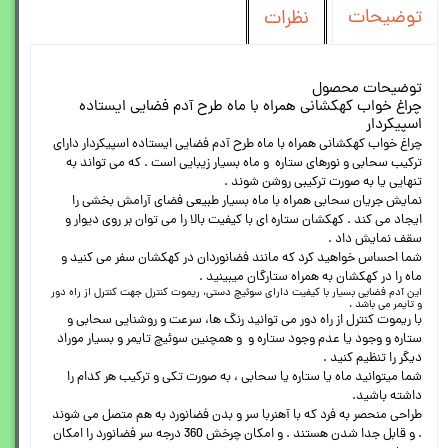
توضیحات
نظرات
توضیحات محصول
چراغ خواب کهکشانی همراه با ماه طرح آدم فضایی ایستاده
اسپیکردار
چراغ خواب کهکشانی همراه با ماه طرح آدم فضایی ایستاده اسپیکردار دارای
ترکیب سحابی و نورهای ستاره و ماه بسیار زیبایی است . که می تواند به
تنهایی یا به صورت ترکیبی روشن شوند .
نمایش جریان سحابی همراه با ماه بسیار طبیعی فضای آرامش بخشی را
ایجاد می کند . کهکشان ستاره ای با کیفیت بالا را می توان بر روی دیوار و
سقف نمایش داد .
شما احساس خواهید کرد که مانند فضانوردان در کهکشان سفر می کنید و
ماه را در کهکشان به همراه ستارگان میبینید .
این آدم فضایی بسیار با کیفیت دارای سوئیچ دستی، ریموت کنترل جهت کنترل از راه دور
و تایمر می باشد .
با ریموت کنترل از راه دور می توانید رنگ ها، سرعت و روشنایی سحابی و
ستاره و وجود یا عدم وجود ستاره و و همچنین سوئیچ تایمر و بسیار موراد
دیگر را تنظیم کنید .
شما میتوانید ماه یا ستاره یا سحابی ، به صورت تکی و ترکیب هر کدام را
داشته باشید.
طراحی منحصر به فرد که با آهنربا سر و بدن فضانورد به هم متصل می شوند
. و قابل جدا شدن هستند . و امکان چرخش 360 درجه سر فضانورد را امکان