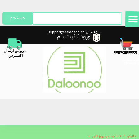
حساب کاربری من
جستجو
تغییر گذر واژه
پشتیبانی:support@daloonoo.co
ورود
/
ثبت نام
m
سفارشات
سبد خرید
​سرویس ارسال
خروج از حساب کاربری
اکسپرس
گیری سفارش
دالونو
تلسکوپ و پروژکتور
چراغ خواب کهکشانی همراه با ماه طرح آدم فضایی ایستاده ا